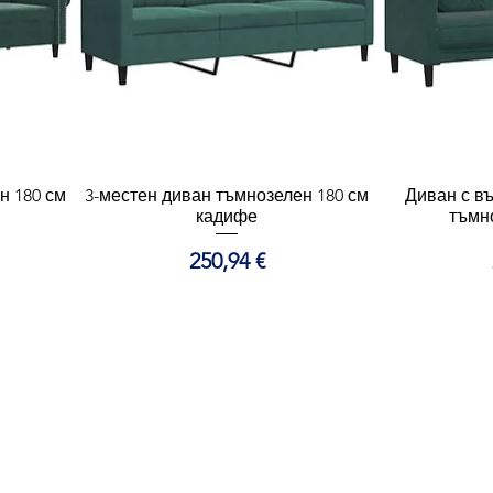
н 180 см
3-местен диван тъмнозелен 180 см
Бърз преглед
Диван с в
Б
кадифе
тъмн
Цена
250,94 €