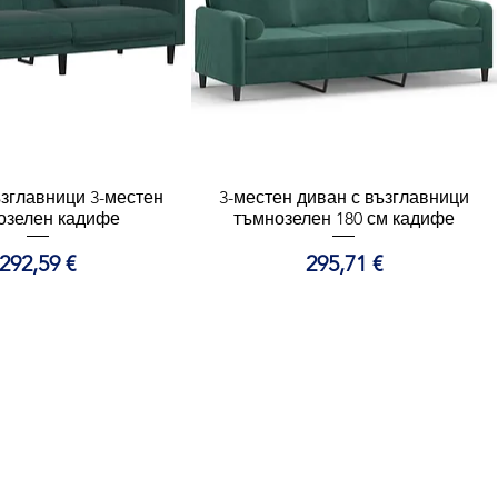
ъзглавници 3-местен
ърз преглед
3-местен диван с възглавници
Бърз преглед
озелен кадифе
тъмнозелен 180 см кадифе
Цена
Цена
292,59 €
295,71 €