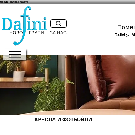
преди затварящото
Поме
НОВО
ГРУПИ
ЗА НАС
>
Dafini
М
КРЕСЛА И ФОТЬОЙЛИ