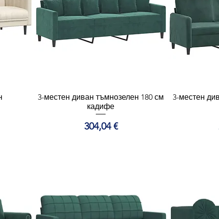
н
3-местен диван тъмнозелен 180 см
Бърз преглед
3-местен ди
Б
кадифе
Цена
304,04 €