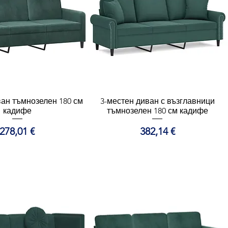
ван тъмнозелен 180 см
ърз преглед
3-местен диван с възглавници
Бърз преглед
кадифе
тъмнозелен 180 см кадифе
Цена
Цена
278,01 €
382,14 €