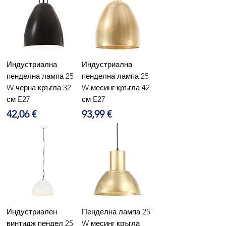
Индустриална
Индустриална
пенделна лампа 25
пенделна лампа 25
W черна кръгла 32
W месинг кръгла 42
см E27
см E27
Цена
Цена
42,06 €
93,99 €
Индустриален
Пенделна лампа 25
винтидж пендел 25
W месинг кръгла