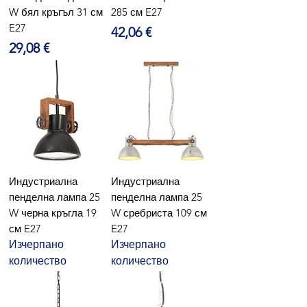
W бял кръгъл 31 см
285 см E27
E27
Цена
42,06 €
Цена
29,08 €
Индустриална
Индустриална
пенделна лампа 25
пенделна лампа 25
W черна кръгла 19
W сребриста 109 см
см E27
E27
Изчерпано
Изчерпано
количество
количество