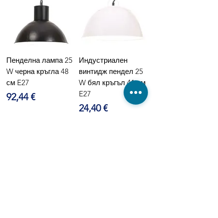
Пенделна лампа 25
Индустриален
W черна кръгла 48
винтидж пендел 25
см E27
W бял кръгъл 41 см
E27
Цена
92,44 €
Цена
24,40 €
Индустриална
Индустриална
пенделна лампа 25
пенделна лампа 25