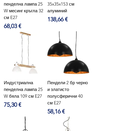
пенделна лампа 25
35x35x153 см
W месинг кръгла 32
алуминий
см E27
Цена
138,66 €
Цена
68,03 €
Индустриална
Пендели 2 бр черно
пенделна лампа 25
и златисто
W бяла 109 см E27
полусферични 40
см E27
Цена
75,30 €
Цена
58,16 €