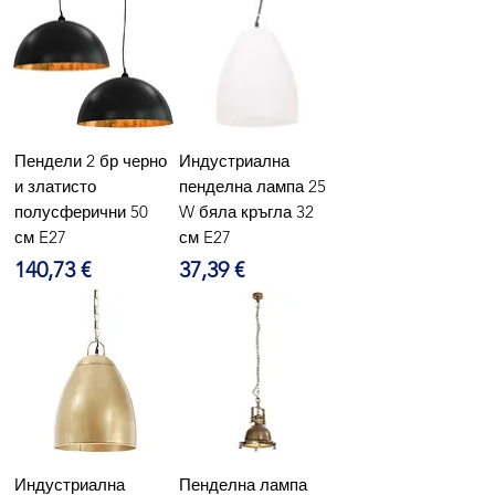
Пендели 2 бр черно
Индустриална
и златисто
пенделна лампа 25
полусферични 50
W бяла кръгла 32
см E27
см E27
Цена
Цена
140,73 €
37,39 €
Индустриална
Пенделна лампа