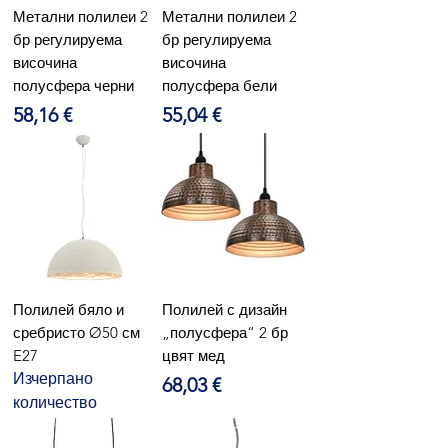
Метални полилеи 2
Метални полилеи 2
бр регулируема
бр регулируема
височина
височина
полусфера черни
полусфера бели
Цена
Цена
58,16 €
55,04 €
Полилей бяло и
Полилей с дизайн
сребристо Ø50 см
„полусфера“ 2 бр
E27
цвят мед
Изчерпано
Цена
68,03 €
количество