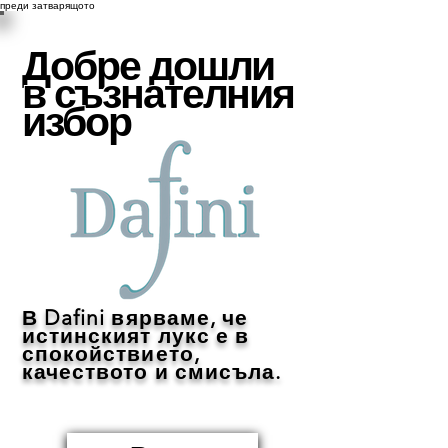
преди затварящото
Добре дошли
в съзнателния
избор
В Dafini вярваме, че
истинският лукс е в
спокойствието,
качеството и смисъла.