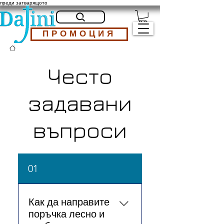
преди затварящото
ПРОМОЦИЯ
Често
задавани
въпроси
01
Как да направите
поръчка лесно и