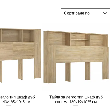
Сортиране по
легло тип шкаф дъб
ърз преглед
Табла за легло тип шкаф дъб
Бърз преглед
 140x185x1045 см
сонома 160x19x1035 см