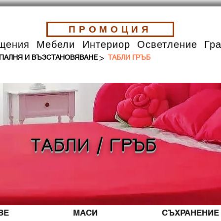
ПРОМОЦИЯ
щения
Мебели
Интериор
Осветление
Гр
>
ПАЛНЯ И ВЪЗСТАНОВЯВАНЕ
ТАБЛИ ГРЪБ
ТАБЛИ / ГРЪБ
ВЕ
МАСИ
СЪХРАНЕНИЕ