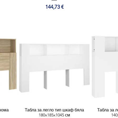
Цена
144,73 €
нома
Табла за легло тип шкаф бяла
Бърз преглед
Табла за 
Б
180x185x1045 см
140