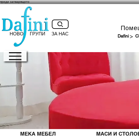
преди затварящото
Поме
НОВО
ГРУПИ
ЗА НАС
>
Dafini
С
МЕКА МЕБЕЛ
МАСИ И СТОЛО