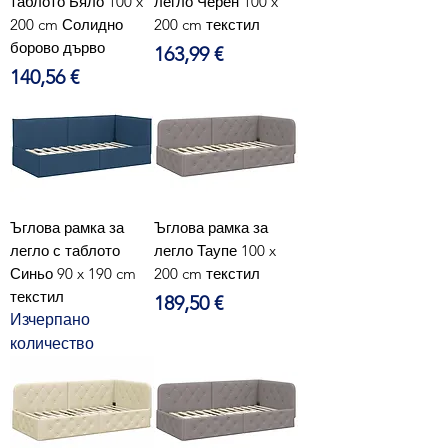
таблото Бяло 100 x
легло Черен 100 x
200 cm Солидно
200 cm текстил
борово дърво
Цена
163,99 €
Цена
140,56 €
Ъглова рамка за
Ъглова рамка за
легло с таблото
легло Таупе 100 x
Синьо 90 x 190 cm
200 cm текстил
текстил
Цена
189,50 €
Изчерпано
количество