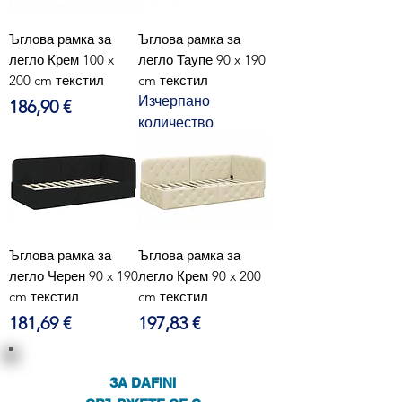
Ъглова рамка за
Ъглова рамка за
легло Крем 100 x
легло Таупе 90 x 190
200 cm текстил
cm текстил
Изчерпано
Цена
186,90 €
количество
Ъглова рамка за
Ъглова рамка за
легло Черен 90 x 190
легло Крем 90 x 200
cm текстил
cm текстил
Цена
Цена
181,69 €
197,83 €
ЗА DAFINI