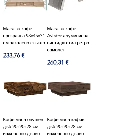
Маса за кафе
Маса за кафе
прозрачна 98x45x31
Aviator алуминиева
см закалено стъкло
винтидж стил ретро
самолет
Цена
233,76 €
Цена
260,31 €
Кафе маса опушен
Кафе маса кафяв
дъб 90x90x28 см
дъб 90x90x28 см
инженерно дърво
инженерно дърво