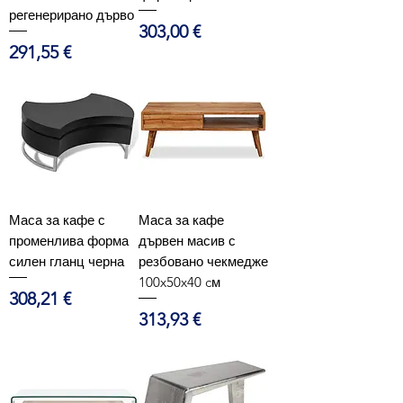
регенерирано дърво
Цена
303,00 €
Цена
291,55 €
Маса за кафе с
Маса за кафе
променлива форма
дървен масив с
силен гланц черна
резбовано чекмедже
100x50x40 cм
Цена
308,21 €
Цена
313,93 €