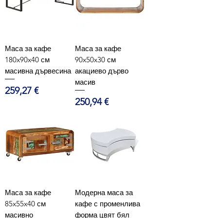
Маса за кафе
Маса за кафе
180x90x40 см
90x50x30 см
масивна дървесина
акациево дърво
масив
Цена
259,27 €
Цена
250,94 €
Маса за кафе
Модерна маса за
85x55x40 см
кафе с променлива
масивно
форма цвят бял