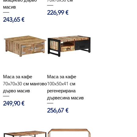
масив
Цена
226,99 €
Цена
243,65 €
Маса за кафе
Маса за кафе
70x70x30 см мангово
100x50x41 см
дърво масив
регенерирана
дървесина масив
Цена
249,90 €
Цена
256,67 €