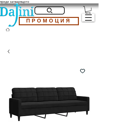
преди затварящото
ПРОМОЦИЯ