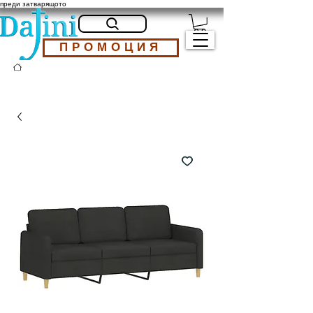
преди затварящото
ПРОМОЦИЯ