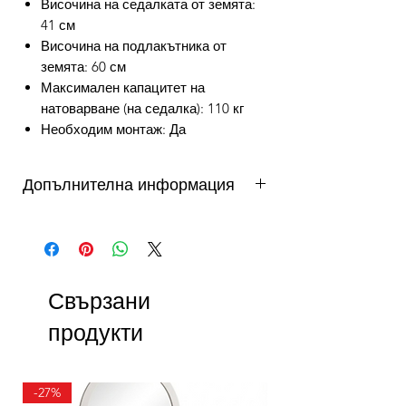
Височина на седалката от земята:
41 см
Височина на подлакътника от
земята: 60 см
Максимален капацитет на
натоварване (на седалка): 110 кг
Необходим монтаж: Да
Допълнителна информация
от 3 до 10 работни дни - важи за
продукти налични в складовете на
DAFINI. Продукти на склад в България
се доставят от 3 до 5 работни дни,
Свързани
продукти на склад в чужбина до 10
работни дни. Виж още...
продукти
Как можете да се възползвате от
безпалатна доставка?
УСЛОВИЕ ЗА ПРОМОКОД FREE1
-27%
Безплатната доставка е валидна само