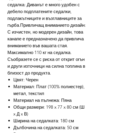
седалка: Диванът е много удобен с
дебело подплатените седалки,
подлакътниците и възглавниците за
гърба.Привличащ вниманието дизайн:
С изчистен, но модерен дизайн, това
канапе е предназначено да привлича
вниманието във вашата стая.
Максимално 110 кг на седалка.
Съобразете се с риска от открит огън
и други източници на силна топлина в
близост до продукта.
Цвят: Черен
Материал: Плат (100% полиестер),
метал, текстил
Материал на пълнежа: Пяна
Общи размери: 198 x 77 x 80 см (Ш
x Д x В)
Ширина на седалката: 180 см
Дълбочина на седалката: 50 см