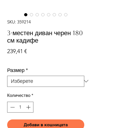
SKU: 359214
3-местен диван черен 180
см кадифе
Цена
239,41 €
Размер
*
Количество
*
Добави в кошницата