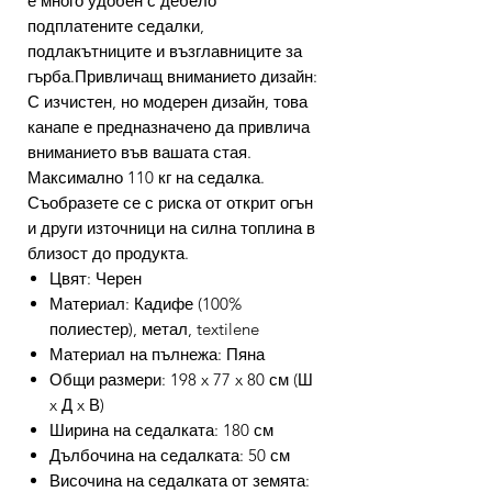
е много удобен с дебело
подплатените седалки,
подлакътниците и възглавниците за
гърба.Привличащ вниманието дизайн:
С изчистен, но модерен дизайн, това
канапе е предназначено да привлича
вниманието във вашата стая.
Максимално 110 кг на седалка.
Съобразете се с риска от открит огън
и други източници на силна топлина в
близост до продукта.
Цвят: Черен
Материал: Кадифе (100%
полиестер), метал, textilene
Материал на пълнежа: Пяна
Общи размери: 198 x 77 x 80 см (Ш
x Д x В)
Ширина на седалката: 180 см
Дълбочина на седалката: 50 см
Височина на седалката от земята: