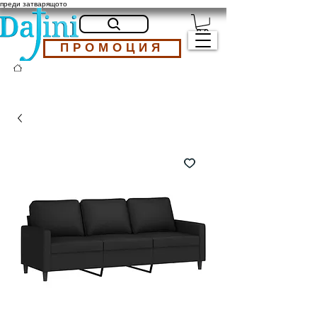
преди затварящото
ПРОМОЦИЯ