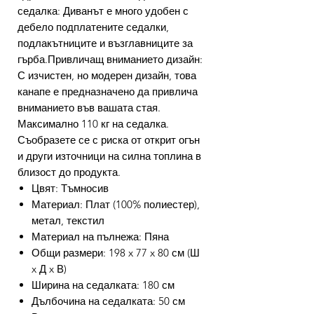
седалка: Диванът е много удобен с
дебело подплатените седалки,
подлакътниците и възглавниците за
гърба.Привличащ вниманието дизайн:
С изчистен, но модерен дизайн, това
канапе е предназначено да привлича
вниманието във вашата стая.
Максимално 110 кг на седалка.
Съобразете се с риска от открит огън
и други източници на силна топлина в
близост до продукта.
Цвят: Тъмносив
Материал: Плат (100% полиестер),
метал, текстил
Материал на пълнежа: Пяна
Общи размери: 198 x 77 x 80 см (Ш
x Д x В)
Ширина на седалката: 180 см
Дълбочина на седалката: 50 см