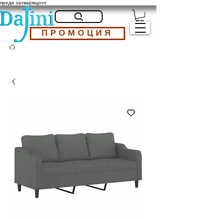
преди затварящото
ПРОМОЦИЯ