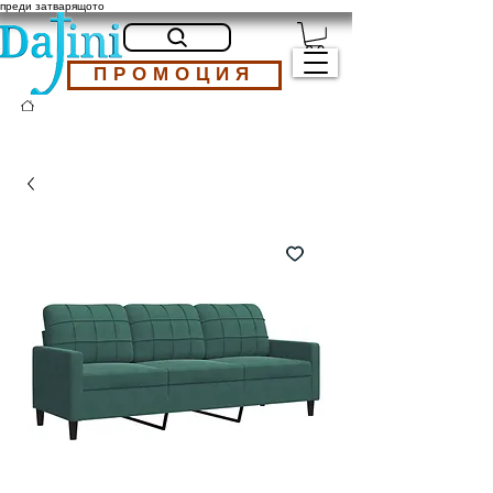
преди затварящото
ПРОМОЦИЯ