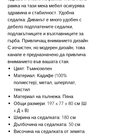
рамка на тази мека мебел осигурява
здравина и стабилност. Удобна
седалка: Диванът е много удобен с
дебело подплатените седалки,
подлакътниците и възглавниците за
гърба. Привличащ вниманието дизайн:
С изчистен, но модерен дизайн, това
канапе е предназначено да привлича
вниманието във вашата стая.
Цвят: Тъмнозелен
Материал: Кадифе (100%
полиестер), метал, шперплат,
текстил
Материал на пълнежа: Пяна
Общи размери: 197 x 77 x 80 см (Ш
x Д x В)
Ширина на седалката: 180 см
Дълбочина на седалката: 50 см
Височина на седалката от земята: