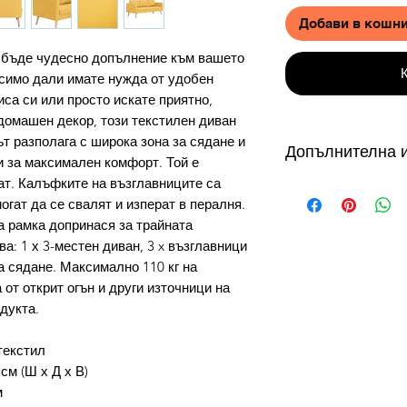
Добави в кошн
е бъде чудесно допълнение към вашето
симо дали имате нужда от удобен
иса си или просто искате приятно,
домашен декор, този текстилен диван
т разполага с широка зона за сядане и
Допълнителна 
 за максимален комфорт. Той е
ат. Калъфките на възглавниците са
от 3 до 10 работни
огат да се свалят и изперат в пералня.
налични в складове
 рамка допринася за трайната
склад в България с
а: 1 х 3-местен диван, 3 x възглавници
дни, продукти на с
дни. Виж още...
за сядане. Максимално 110 кг на
Как можете да се 
 от открит огън и други източници на
доставка?
дукта.
УСЛОВИЕ ЗА ПРО
Безплатната доста
текстил
плащане с Кредидн
см (Ш х Д х В)
превод.
м
Как да използвам 