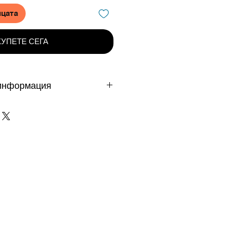
ицата
КУПЕТЕ СЕГА
информация
 дни - важи за продукти
те на DAFINI. Продукти на
е доставят от 3 до 5 работни
клад в чужбина до 10 работни
възползвате от безпалатна
МОКОД FREE1
вка е валидна само при
а/дебитна карта или с Банков
промо кода?