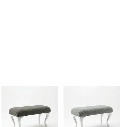
а отстъпки. FREE1
 продукти и натисни Добави в
ичка за пазаруване в секция
од) постави или въведи валиден
риложи за активация на
 поръчка за да преминеш към
ъчката.
лиден при покупки с Наложен
е за сметка на клиента.
право на преглед преди да
. В случай на дефект се прави
требителя и куриерска фирма и
бителя се възстановява.