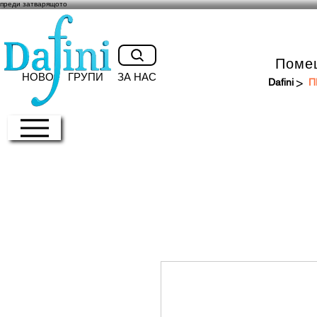
преди затварящото
Поме
НОВО
ГРУПИ
ЗА НАС
>
Dafini
П