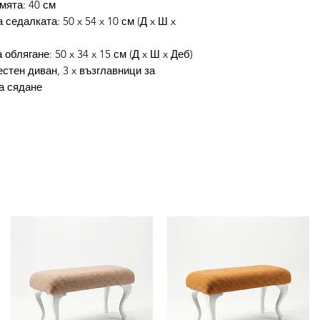
мята: 40 см
1. Копирай кода з
седалката: 50 x 54 x 10 см (Д x Ш x
2. Избери желаните
количка.
облягане: 50 x 34 x 15 см (Д x Ш x Деб)
3. На страница Кол
естен диван, 3 x възглавници за
(Въведете промо к
за сядане
код.
4. Избери бутон П
отстъпката.
5. Избери начин на
Завършване на пор
Промокода не е ва
платеж!Доставката 
Потребителят има 
заплати стоката си
протокол между по
стоката към потре