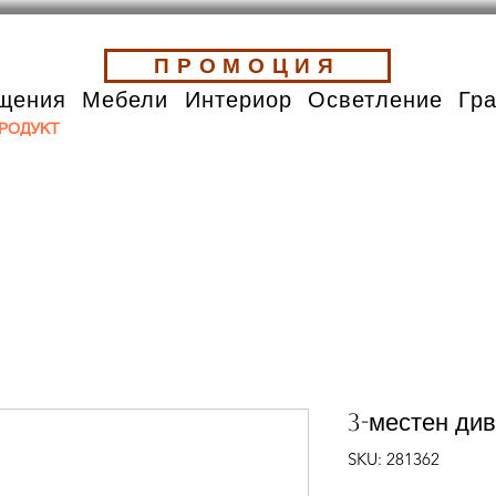
ПРОМОЦИЯ
щения
Мебели
Интериор
Осветление
Гр
РОДУКТ
3-местен див
SKU: 281362