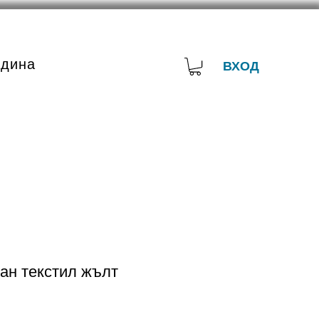
адина
ВХОД
ан текстил жълт