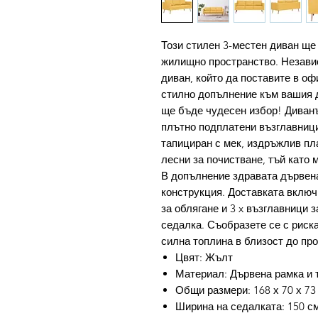
Този стилен 3-местен диван щ
жилищно пространство. Незави
диван, който да поставите в оф
стилно допълнение към вашия 
ще бъде чудесен избор! Диванъ
плътно подплатени възглавници
тапициран с мек, издръжлив пл
лесни за почистване, тъй като м
В допълнение здравата дървена
конструкция. Доставката включв
за облягане и 3 x възглавници 
седалка. Съобразете се с риска
силна топлина в близост до про
Цвят: Жълт
Материал: Дървена рамка и 
Общи размери: 168 х 70 х 73 
Ширина на седалката: 150 с