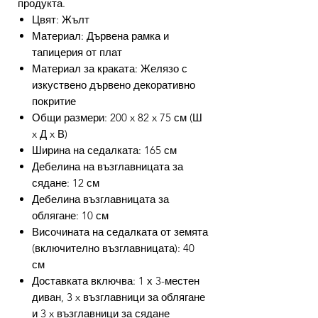
продукта.
Цвят: Жълт
Материал: Дървена рамка и
тапицерия от плат
Материал за краката: Желязо с
изкуствено дървено декоративно
покритие
Общи размери: 200 x 82 x 75 см (Ш
x Д x В)
Ширина на седалката: 165 см
Дебелина на възглавницата за
сядане: 12 см
Дебелина възглавницата за
облягане: 10 см
Височината на седалката от земята
(включително възглавницата): 40
см
Доставката включва: 1 х 3-местен
диван, 3 x възглавници за облягане
и 3 x възглавници за сядане