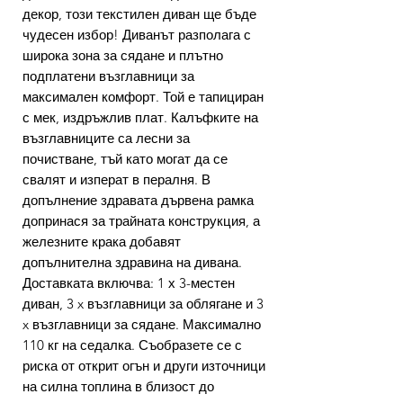
декор, този текстилен диван ще бъде
чудесен избор! Диванът разполага с
широка зона за сядане и плътно
подплатени възглавници за
максимален комфорт. Той е тапициран
с мек, издръжлив плат. Калъфките на
възглавниците са лесни за
почистване, тъй като могат да се
свалят и изперат в пералня. В
допълнение здравата дървена рамка
допринася за трайната конструкция, а
железните крака добавят
допълнителна здравина на дивана.
Доставката включва: 1 х 3-местен
диван, 3 x възглавници за облягане и 3
x възглавници за сядане. Максимално
110 кг на седалка. Съобразете се с
риска от открит огън и други източници
на силна топлина в близост до