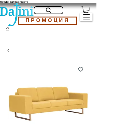
преди затварящото
ПРОМОЦИЯ