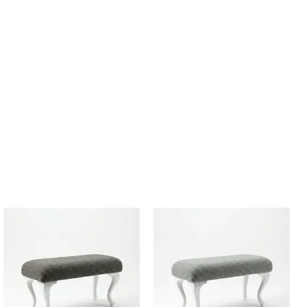
од) постави или въведи валиден
риложи за активация на
 поръчка за да преминеш към
ъчката.
лиден при покупки с Наложен
е за сметка на клиента.
право на преглед преди да
. В случай на дефект се прави
требителя и куриерска фирма и
бителя се възстановява.