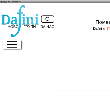
преди затварящото
Поме
НОВО
ГРУПИ
ЗА НАС
>
Dafini
П