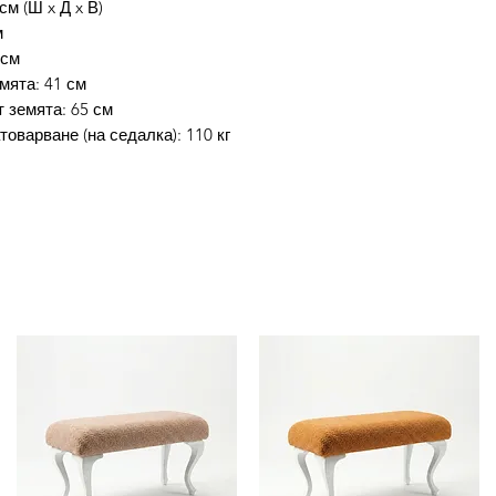
см (Ш x Д x В)
(Въведете промо к
м
код.
 см
4. Избери бутон П
мята: 41 см
отстъпката.
 земята: 65 см
5. Избери начин на
оварване (на седалка): 110 кг
Завършване на пор
Промокода не е ва
платеж!Доставката 
Потребителят има 
заплати стоката си
протокол между по
стоката към потре