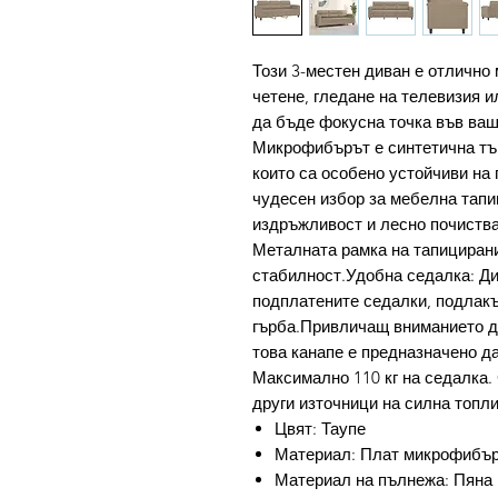
Този 3-местен диван е отлично 
четене, гледане на телевизия и
да бъде фокусна точка във ва
Микрофибърът е синтетична тък
които са особено устойчиви на
чудесен избор за мебелна тапи
издръжливост и лесно почиства
Металната рамка на тапицирани
стабилност.Удобна седалка: Ди
подплатените седалки, подлакъ
гърба.Привличащ вниманието ди
това канапе е предназначено д
Максимално 110 кг на седалка. 
други източници на силна топли
Цвят: Таупе
Материал: Плат микрофибър 
Материал на пълнежа: Пяна