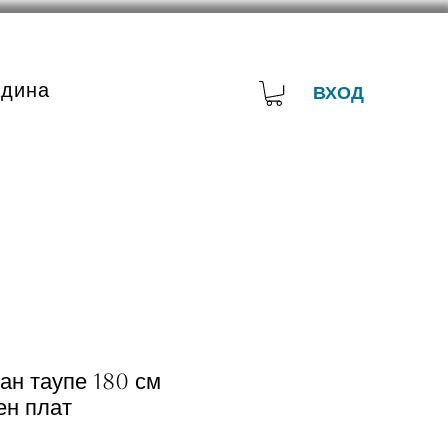
адина
ВХОД
ан таупе 180 см
н плат