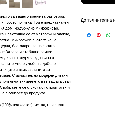
място за вашето време за разговори,
Допълнителна 
ли просто почивка. Той е предназначен
шия дом. Издържлив микрофибър:
от 3 до 10 работни
ан, състояща се от ултрафини влакна,
налични в складове
 петна. Микрофибърната тъкан е
склад в България с
церия, благодарение на своята
дни, продукти на с
не.Здрава и стабилна рамка:
дни. Виж още...
я диван осигурява здравина и
Как можете да се 
ванът е много удобен с дебело
доставка?
УСЛОВИЕ ЗА ПРО
тниците и възглавниците за
Безплатната доста
зайн: С изчистен, но модерен дизайн,
плащане с Кредидн
а привлича вниманието във вашата стая.
превод.
Съобразете се с риска от открит огън и
Как да използвам 
на в близост до продукта.
1. Копирай кода з
2. Избери желаните
(100% полиестер), метал, шперплат
количка.
3. На страница Кол