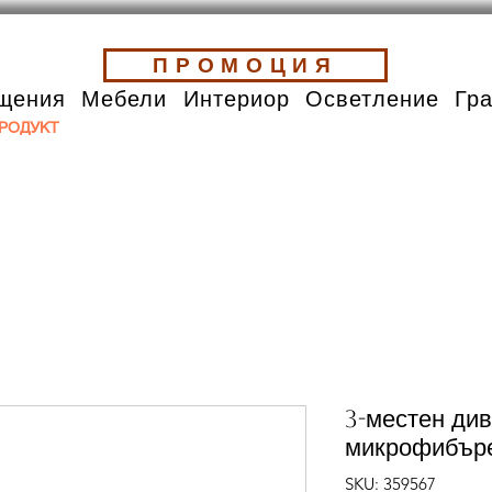
ПРОМОЦИЯ
щения
Мебели
Интериор
Осветление
Гр
РОДУКТ
3-местен див
микрофибъре
SKU: 359567