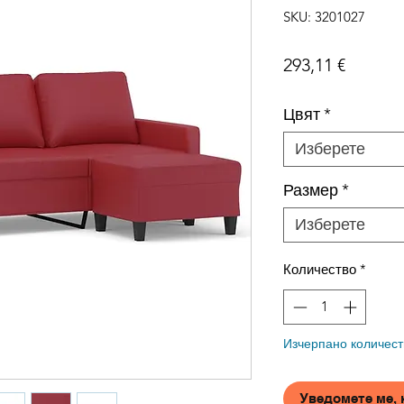
SKU: 3201027
Цена
293,11 €
Цвят
*
Изберете
Размер
*
Изберете
Количество
*
Изчерпано количест
Уведомете ме, 