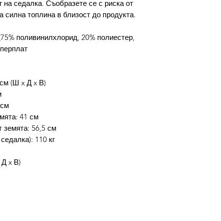
 на седалка. Съобразете се с риска от
на силна топлина в близост до продукта.
(75% поливинилхлорид, 20% полиестер,
шперплат
см (Ш x Д x В)
м
 см
мята: 41 см
 земята: 56,5 см
 седалка): 110 кг
 Д x В)