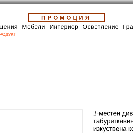
ПРОМОЦИЯ
щения
Мебели
Интериор
Осветление
Гр
РОДУКТ
3-местен див
табуреткави
изкуствена к