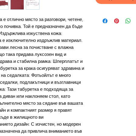
а е отлично място за разговори, четене,
о почивка. Той е предназначен да бъде
Издържлива изкуствена кожа:
а е изключително издръжлив материал.
прави лесна за почистване с влажна
що така придава луксозен вид и
Здрава и стабилна рамка: Шперплатът и
буретка за крака осигуряват здравина и
на седалката: Фотьойлът е много
седалки, подлакътници и възглавници
ка: Тази табуретка е подходяща за
на диван или наклоняем стол, като
ълнително място за сядане във вашата
айн и компактният размер я правят
къде в жилищното ви
ието дизайн: С изчистен, но модерен
назначена да привлича вниманието във