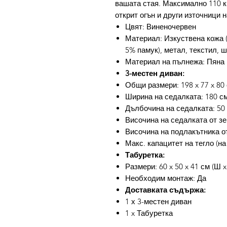
вашата стая. Максимално 110 кг
открит огън и други източници 
Цвят: Виненочервен
Материал: Изкуствена кожа 
5% памук), метал, текстил, 
Материал на пълнежа: Пяна
3-местен диван:
Общи размери: 198 x 77 x 80 
Ширина на седалката: 180 с
Дълбочина на седалката: 50
Височина на седалката от зе
Височина на подлакътника от
Макс. капацитет на тегло (на
Табуретка:
Размери: 60 x 50 x 41 см (Ш x
Необходим монтаж: Да
Доставката съдържа:
1 х 3-местен диван
1 x Табуретка