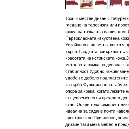
Този 3-местен диван с табуретк
гледане на телевизия или прост
фокусна точка във вашия дом. 
Първокласната изкуствена кож
Устойчива е на петна, което я 
кърпа. Гладката повърхност съ
красотата на истинската кожа.
металната рамка на дивана с та
стабилност.Удобно изживяване 
удобен с дебело подплатените 
за гърба.Функционална табурет
опора за крака, когато лежите 
същевременно ви предлага доп
стая. Освен това семплият диз
идеална за сядане почти нався
пространство.Привличащ вниман
дизайн тази мека мебел е пред