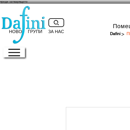
преди затварящото
Поме
НОВО
ГРУПИ
ЗА НАС
>
Dafini
П