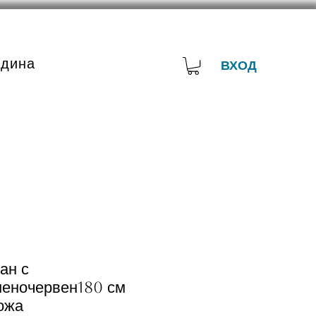
адина
ВХОД
ан с
неночервен180 см
ожа