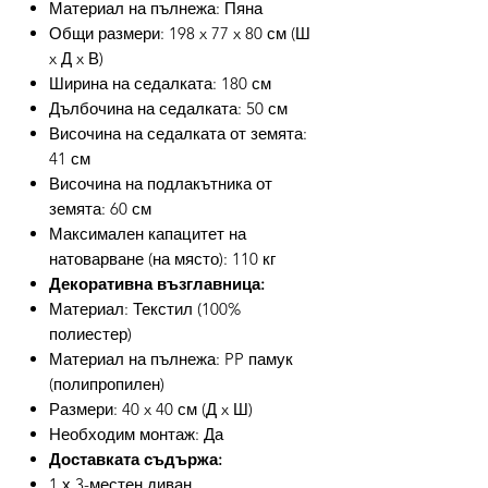
Материал на пълнежа: Пяна
Общи размери: 198 x 77 x 80 см (Ш
x Д x В)
Ширина на седалката: 180 см
Дълбочина на седалката: 50 см
Височина на седалката от земята:
41 см
Височина на подлакътника от
земята: 60 см
Максимален капацитет на
натоварване (на място): 110 кг
Декоративна възглавница:
Материал: Текстил (100%
полиестер)
Материал на пълнежа: PP памук
(полипропилен)
Размери: 40 x 40 см (Д x Ш)
Необходим монтаж: Да
Доставката съдържа:
1 х 3-местен диван