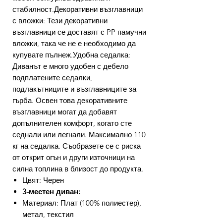
стабилност.Декоративни възглавници
с вложки: Тези декоративни
възглавници се доставят с PP памучни
вложки, така че не е необходимо да
купувате пълнеж.Удобна седалка:
Диванът е много удобен с дебело
подплатените седалки,
подлакътниците и възглавниците за
гърба. Освен това декоративните
възглавници могат да добавят
допълнителен комфорт, когато сте
седнали или легнали. Максимално 110
кг на седалка. Съобразете се с риска
от открит огън и други източници на
силна топлина в близост до продукта.
Цвят: Черен
3-местен диван:
Материал: Плат (100% полиестер),
метал, текстил