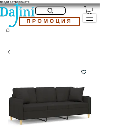
преди затварящото
ПРОМОЦИЯ