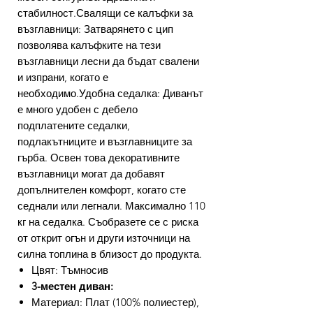
стабилност.Свалящи се калъфки за
възглавници: Затварянето с цип
позволява калъфките на тези
възглавници лесни да бъдат свалени
и изпрани, когато е
необходимо.Удобна седалка: Диванът
е много удобен с дебело
подплатените седалки,
подлакътниците и възглавниците за
гърба. Освен това декоративните
възглавници могат да добавят
допълнителен комфорт, когато сте
седнали или легнали. Максимално 110
кг на седалка. Съобразете се с риска
от открит огън и други източници на
силна топлина в близост до продукта.
Цвят: Тъмносив
3-местен диван:
Материал: Плат (100% полиестер),