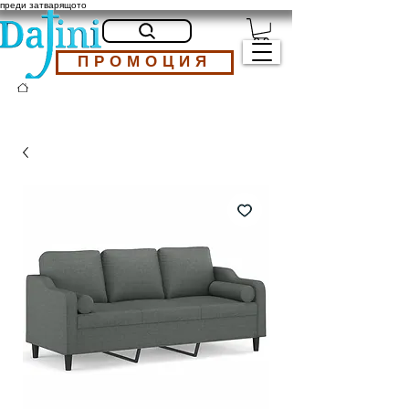
преди затварящото
ПРОМОЦИЯ