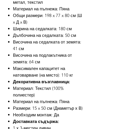
метал, текстил
Материал на пълнежа: Пяна
Общи размери: 198 x 77 x 80 см (Ш
x Д x В)
Ширина на седалката: 180 см
Дълбочина на седалката: 50 см
Височина на седалката от земята:
41 см
Височина на подлакътника от
земята: 64 см
Максимален капацитет на
натоварване (на място): 110 кг
Декоративна възглавница:
Материал: Текстил (100%
полиестер)
Материал на пълнежа: Пяна
Размери: 15 x 50 см (Диаметър х В)
Необходим монтаж: Да
Доставката съдържа:
1 х 3-местен диван