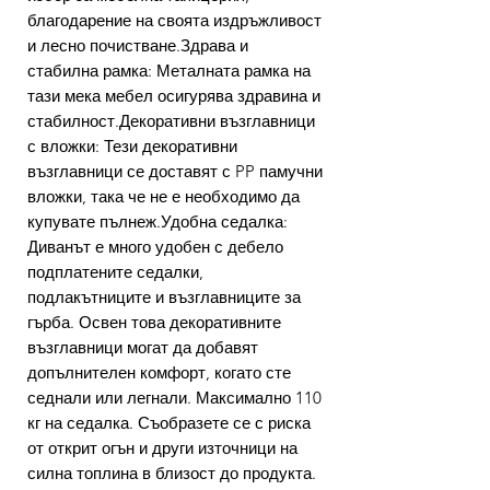
благодарение на своята издръжливост
и лесно почистване.Здрава и
стабилна рамка: Металната рамка на
тази мека мебел осигурява здравина и
стабилност.Декоративни възглавници
с вложки: Тези декоративни
възглавници се доставят с PP памучни
вложки, така че не е необходимо да
купувате пълнеж.Удобна седалка:
Диванът е много удобен с дебело
подплатените седалки,
подлакътниците и възглавниците за
гърба. Освен това декоративните
възглавници могат да добавят
допълнителен комфорт, когато сте
седнали или легнали. Максимално 110
кг на седалка. Съобразете се с риска
от открит огън и други източници на
силна топлина в близост до продукта.