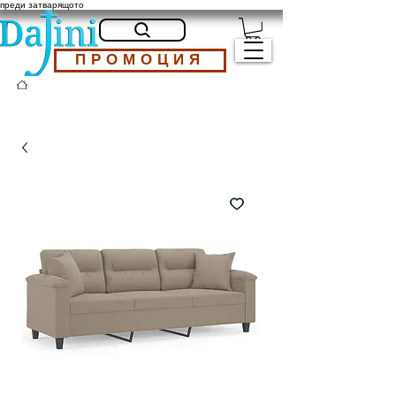
преди затварящото
ПРОМОЦИЯ