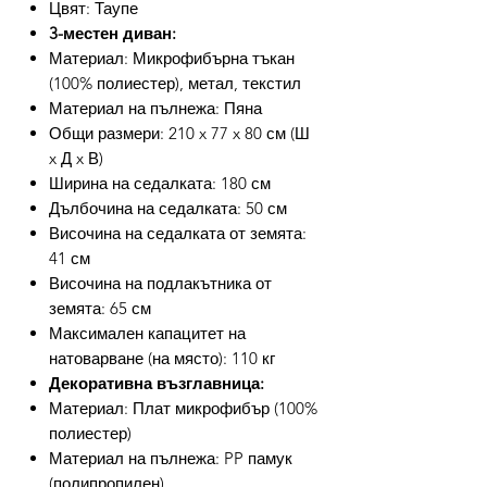
Цвят: Таупе
3-местен диван:
Материал: Микрофибърна тъкан
(100% полиестер), метал, текстил
Материал на пълнежа: Пяна
Общи размери: 210 x 77 x 80 см (Ш
x Д x В)
Ширина на седалката: 180 см
Дълбочина на седалката: 50 см
Височина на седалката от земята:
41 см
Височина на подлакътника от
земята: 65 см
Максимален капацитет на
натоварване (на място): 110 кг
Декоративна възглавница:
Материал: Плат микрофибър (100%
полиестер)
Материал на пълнежа: PP памук
(полипропилен)