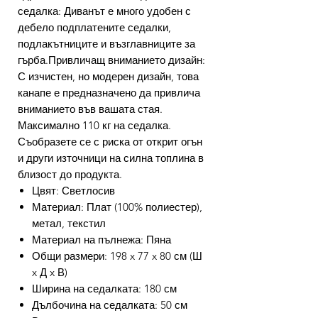
седалка: Диванът е много удобен с
дебело подплатените седалки,
подлакътниците и възглавниците за
гърба.Привличащ вниманието дизайн:
С изчистен, но модерен дизайн, това
канапе е предназначено да привлича
вниманието във вашата стая.
Максимално 110 кг на седалка.
Съобразете се с риска от открит огън
и други източници на силна топлина в
близост до продукта.
Цвят: Светлосив
Материал: Плат (100% полиестер),
метал, текстил
Материал на пълнежа: Пяна
Общи размери: 198 x 77 x 80 см (Ш
x Д x В)
Ширина на седалката: 180 см
Дълбочина на седалката: 50 см