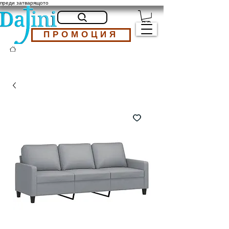
преди затварящото
ПРОМОЦИЯ