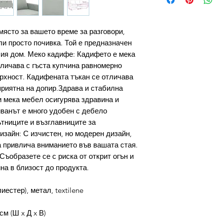
място за вашето време за разговори,
ли просто почивка. Той е предназначен
ия дом. Меко кадифе: Кадифето е мека
тличава с гъста купчина равномерно
ърхност. Кадифената тъкан се отличава
приятна на допир.Здрава и стабилна
и мека мебел осигурява здравина и
ванът е много удобен с дебело
тниците и възглавниците за
зайн: С изчистен, но модерен дизайн,
а привлича вниманието във вашата стая.
Съобразете се с риска от открит огън и
на в близост до продукта.
естер), метал, textilene
см (Ш x Д x В)