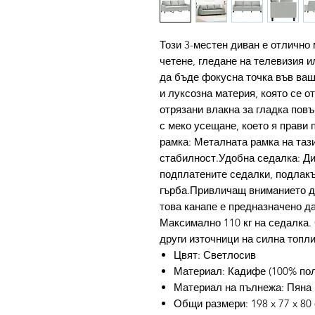
Този 3-местен диван е отлично 
четене, гледане на телевизия и
да бъде фокусна точка във ваш
и луксозна материя, която се о
отрязани влакна за гладка пов
с меко усещане, което я прави 
рамка: Металната рамка на таз
стабилност.Удобна седалка: Ди
подплатените седалки, подлакъ
гърба.Привличащ вниманието ди
това канапе е предназначено д
Максимално 110 кг на седалка. 
други източници на силна топли
Цвят: Светлосив
Материал: Кадифе (100% поли
Материал на пълнежа: Пяна
Общи размери: 198 x 77 x 80 