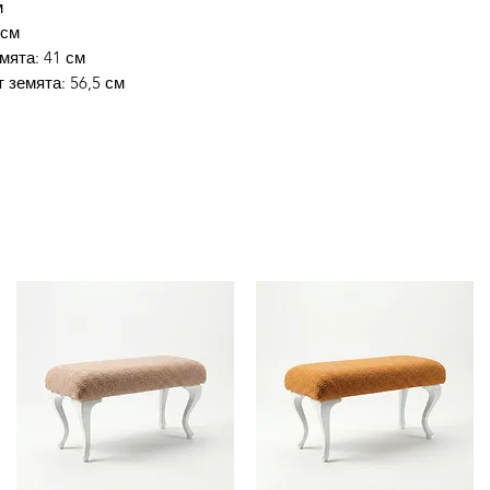
м
 см
мята: 41 см
 земята: 56,5 см