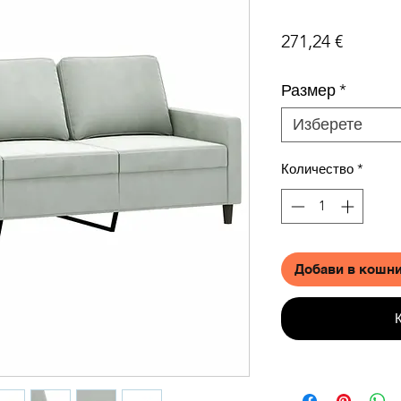
Цена
271,24 €
Размер
*
Изберете
Количество
*
Добави в кошн