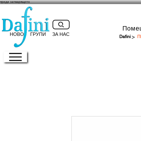
преди затварящото
Поме
НОВО
ГРУПИ
ЗА НАС
>
Dafini
П