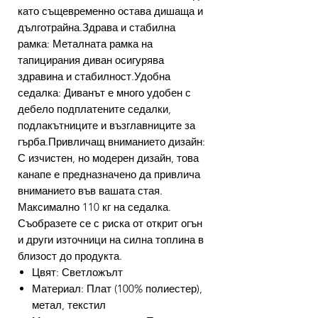
като същевременно остава дишаща и
дълготрайна.Здрава и стабилна
рамка: Металната рамка на
тапицирания диван осигурява
здравина и стабилност.Удобна
седалка: Диванът е много удобен с
дебело подплатените седалки,
подлакътниците и възглавниците за
гърба.Привличащ вниманието дизайн:
С изчистен, но модерен дизайн, това
канапе е предназначено да привлича
вниманието във вашата стая.
Максимално 110 кг на седалка.
Съобразете се с риска от открит огън
и други източници на силна топлина в
близост до продукта.
Цвят: Светложълт
Материал: Плат (100% полиестер),
метал, текстил