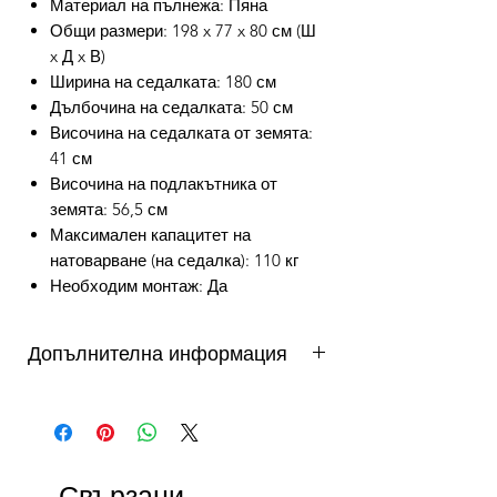
Материал на пълнежа: Пяна
Общи размери: 198 x 77 x 80 см (Ш
x Д x В)
Ширина на седалката: 180 см
Дълбочина на седалката: 50 см
Височина на седалката от земята:
41 см
Височина на подлакътника от
земята: 56,5 см
Максимален капацитет на
натоварване (на седалка): 110 кг
Необходим монтаж: Да
Допълнителна информация
от 3 до 10 работни дни - важи за
продукти налични в складовете на
DAFINI. Продукти на склад в България
се доставят от 3 до 5 работни дни,
Свързани
продукти на склад в чужбина до 10