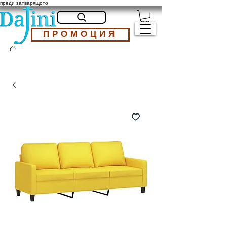
преди затварящото
ПРОМОЦИЯ