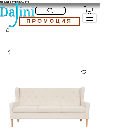
преди затварящото
ПРОМОЦИЯ