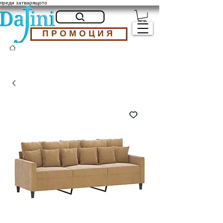
преди затварящото
ПРОМОЦИЯ