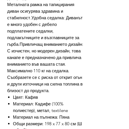
Металната рамка на тапицирания
диван осигурява здравина и
стабилност.Удобна седалка: Диванът
е много удобен с дебело
подплатените седалки,
подлакътниците и възглавниците за
гърба.Привличащ вниманието дизайн:
С изчистен, но модерен дизайн, това
канапе е предназначено да привлича
вниманието във вашата стая.
Максимално 110 кг на седалка.
Съобразете се с риска от открит огън
и други източници на силна топлина в
близост до продукта.
Цвят: Кафяв
Материал: Кадифе (100%
полиестер), метал, textilene
Материал на пълнежа: Пяна
Общи размери: 198 x 77 x 80 см (Ш