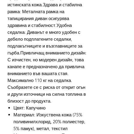
истинската кожа.Здрава и стабилна
рамка: Металната рамка на
тапицирания диван осигурява
здравина и стабилност.Удобна
седалка: Диванът е много удобен с
дебело подплатените седалки,
подлакътниците и възглавниците за
гърба.Привличащ вниманието дизайн:
С изчистен, но модерен дизайн, това
канапе е предназначено да привлича
вниманието във вашата стая.
Максимално 110 кг на седалка.
Съобразете се с риска от открит огън
и други източници на силна топлина в
близост до продукта.
Цвят: Капучино
Материал: Изкуствена кожа (75%
поливинилхлорид, 20% полиестер,
5% памук), метал, текстил