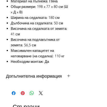
Материал на пълнежа: Пяна
Общи размери: 198 x 77 x 80 см (Ш
x Д x В)
Ширина на седалката: 180 см
Дълбочина на седалката: 50 см
Височина на седалката от земята:
41 см
Височина на подлакътника от
земята: 56,5 см
Максимален капацитет на
натоварване (на седалка): 110 кг
Необходим монтаж: Да
Допълнителна информация
от 3 до 10 работни дни - важи за
продукти налични в складовете на
DAFINI. Продукти на склад в България
се доставят от 3 до 5 работни дни,
Свързани
продукти на склад в чужбина до 10