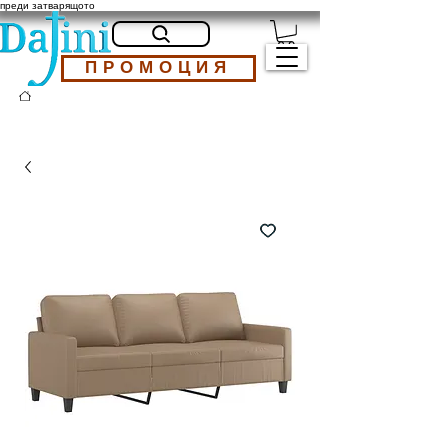
преди затварящото
ПРОМОЦИЯ