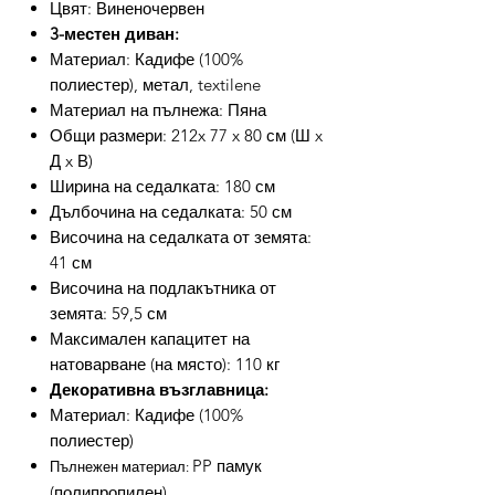
Цвят: Виненочервен
3-местен диван:
Материал: Кадифе (100%
полиестер), метал, textilene
Материал на пълнежа: Пяна
Общи размери: 212x 77 x 80 см (Ш x
Д x В)
Ширина на седалката: 180 см
Дълбочина на седалката: 50 см
Височина на седалката от земята:
41 см
Височина на подлакътника от
земята: 59,5 см
Максимален капацитет на
натоварване (на място): 110 кг
Декоративна възглавница:
Материал: Кадифе (100%
полиестер)
PP памук
Пълнежен материал:
(полипропилен)