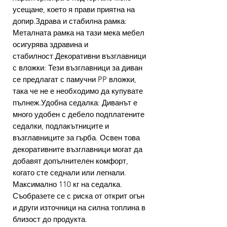
усещане, което я прави приятна на
допир.Здрава и стабилна рамка:
Металната рамка на тази мека мебел
осигурява здравина и
стабилност.Декоративни възглавници
с вложки: Тези възглавници за диван
се предлагат с памучни PP вложки,
така че не е необходимо да купувате
пълнеж.Удобна седалка: Диванът е
много удобен с дебело подплатените
седалки, подлакътниците и
възглавниците за гърба. Освен това
декоративните възглавници могат да
добавят допълнителен комфорт,
когато сте седнали или легнали.
Максимално 110 кг на седалка.
Съобразете се с риска от открит огън
и други източници на силна топлина в
близост до продукта.