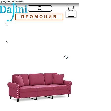
преди затварящото
ПРОМОЦИЯ