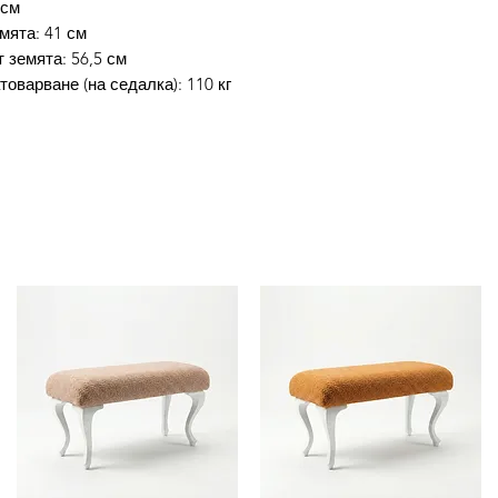
 см
1. Копирай кода з
мята: 41 см
2. Избери желаните
 земята: 56,5 см
количка.
оварване (на седалка): 110 кг
3. На страница Кол
(Въведете промо к
код.
4. Избери бутон П
отстъпката.
5. Избери начин на
Завършване на пор
Промокода не е ва
платеж!Доставката 
Потребителят има 
заплати стоката си
протокол между по
стоката към потре