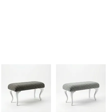
а отстъпки. FREE1
 продукти и натисни Добави в
ичка за пазаруване в секция
од) постави или въведи валиден
риложи за активация на
 поръчка за да преминеш към
ъчката.
лиден при покупки с Наложен
е за сметка на клиента.
право на преглед преди да
. В случай на дефект се прави
требителя и куриерска фирма и
бителя се възстановява.