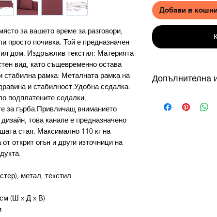
Добави в кошн
място за вашето време за разговори,
ли просто почивка. Той е предназначен
шия дом. Издръжлив текстил: Материята
стен вид, като същевременно остава
и стабилна рамка: Металната рамка на
Допълнителна 
дравина и стабилност.Удобна седалка:
от 3 до 10 работни
ло подплатените седалки,
налични в складове
те за гърба.Привличащ вниманието
склад в България с
 дизайн, това канапе е предназначено
дни, продукти на с
шата стая. Максимално 110 кг на
дни. Виж още...
 от открит огън и други източници на
Как можете да се 
дукта.
доставка?
УСЛОВИЕ ЗА ПРО
тер), метал, текстил
Безплатната доста
плащане с Кредидн
см (Ш x Д x В)
превод.
м
Как да използвам 