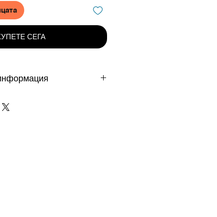
ицата
КУПЕТЕ СЕГА
информация
 дни - важи за продукти
те на DAFINI. Продукти на
е доставят от 3 до 5 работни
клад в чужбина до 10 работни
възползвате от безпалатна
МОКОД FREE1
вка е валидна само при
а/дебитна карта или с Банков
промо кода?