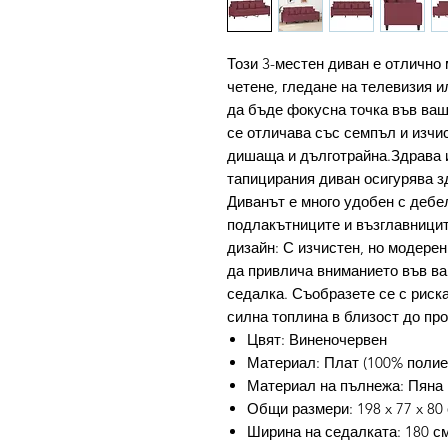
Този 3-местен диван е отлично 
четене, гледане на телевизия и
да бъде фокусна точка във ва
се отличава със семпъл и изчи
дишаща и дълготрайна.Здрава 
тапицирания диван осигурява з
Диванът е много удобен с дебе
подлакътниците и възглавници
дизайн: С изчистен, но модерен
да привлича вниманието във ва
седалка. Съобразете се с риска
силна топлина в близост до про
Цвят: Виненочервен
Материал: Плат (100% полиес
Материал на пълнежа: Пяна
Общи размери: 198 x 77 x 80 
Ширина на седалката: 180 с