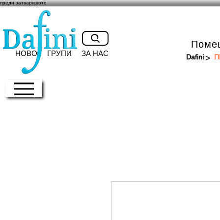
преди затварящото
Поме
НОВО
ГРУПИ
ЗА НАС
>
Dafini
П