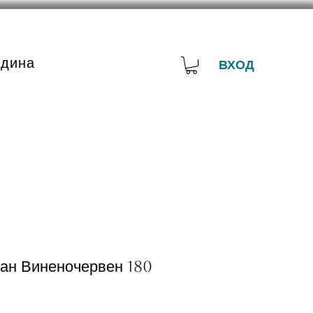
адина
ВХОД
ван Виненочервен 180