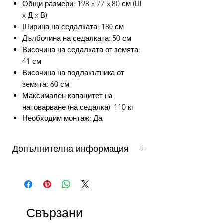
Общи размери: 198 x 77 x 80 см (Ш
x Д x В)
Ширина на седалката: 180 см
Дълбочина на седалката: 50 см
Височина на седалката от земята:
41 см
Височина на подлакътника от
земята: 60 см
Максимален капацитет на
натоварване (на седалка): 110 кг
Необходим монтаж: Да
Допълнителна информация
от 3 до 10 работни дни - важи за
продукти налични в складовете на
DAFINI. Продукти на склад в България
се доставят от 3 до 5 работни дни,
Свързани
продукти на склад в чужбина до 10
работни дни. Виж още...