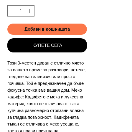
Добави в кошницата
КУПЕТЕ СЕГА
Този 3-местен диван е отлично място
за вашето време за разговори, четене,
гледане на телевизия или просто
почивка. Той е предназначен да бъде
фокусна точка във вашия дом. Меко
кадифе: Кадифето е мека и луксозна
материя, която се отличава с гъста
купчина равномерно отрязани влакна
за гладка повърхност. Кадифената
тъкан се отличава с меко усещане,
което я прави приятна на