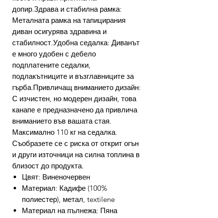
допир.Здрава и стабилна рамка:
Металната рамка на тапицирания
диван осигурява здравина и
стабилност.Удобна седалка: Диванът
е много удобен с дебело
подплатените седалки,
подлакътниците и възглавниците за
гърба.Привличащ вниманието дизайн:
С изчистен, но модерен дизайн, това
канапе е предназначено да привлича
вниманието във вашата стая.
Максимално 110 кг на седалка.
Съобразете се с риска от открит огън
и други източници на силна топлина в
близост до продукта.
Цвят: Виненочервен
Материал: Кадифе (100%
полиестер), метал, textilene
Материал на пълнежа: Пяна