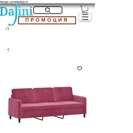
преди затварящото
ПРОМОЦИЯ