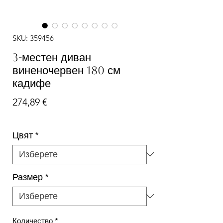
SKU: 359456
3-местен диван
виненочервен 180 см
кадифе
Цена
274,89 €
Цвят
*
Размер
*
Количество
*