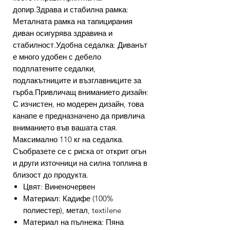
допир.Здрава и стабилна рамка:
Металната рамка на тапицирания
диван осигурява здравина и
стабилност.Удобна седалка: Диванът
е много удобен с дебело
подплатените седалки,
подлакътниците и възглавниците за
гърба.Привличащ вниманието дизайн:
С изчистен, но модерен дизайн, това
канапе е предназначено да привлича
вниманието във вашата стая.
Максимално 110 кг на седалка.
Съобразете се с риска от открит огън
и други източници на силна топлина в
близост до продукта.
Цвят: Виненочервен
Материал: Кадифе (100%
полиестер), метал, textilene
Материал на пълнежа: Пяна