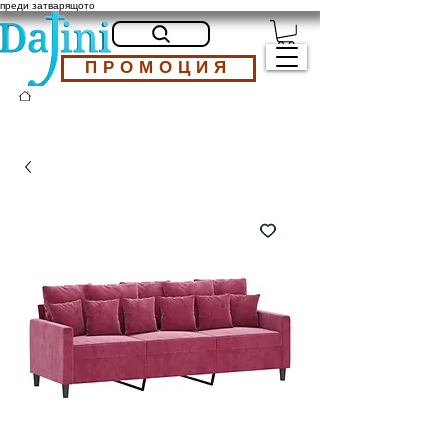
преди затварящото
ПРОМОЦИЯ