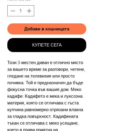
Добави в кошницата
КУПЕТЕ СЕГА
Този 3-местен диван е отлично място
за вашето време за разговори, четене,
гледане на телевизия или просто
почивка. Той е предназначен да бъде
фокусна точка във вашия дом. Меко
кадифе: Кадифето е мека и луксозна
материя, която се отличава с гъста
купчина равномерно отрязани влакна
за гладка повърхност. Кадифената
тъкан се отличава с меко усещане,
което я прави приятна на