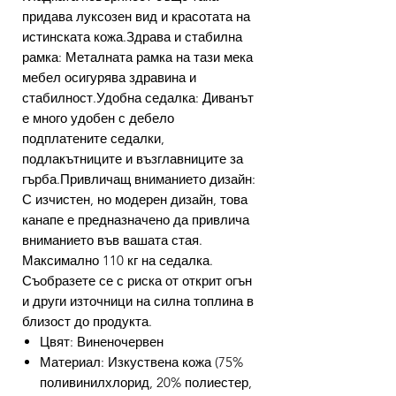
придава луксозен вид и красотата на
истинската кожа.Здрава и стабилна
рамка: Металната рамка на тази мека
мебел осигурява здравина и
стабилност.Удобна седалка: Диванът
е много удобен с дебело
подплатените седалки,
подлакътниците и възглавниците за
гърба.Привличащ вниманието дизайн:
С изчистен, но модерен дизайн, това
канапе е предназначено да привлича
вниманието във вашата стая.
Максимално 110 кг на седалка.
Съобразете се с риска от открит огън
и други източници на силна топлина в
близост до продукта.
Цвят: Виненочервен
Материал: Изкуствена кожа (75%
поливинилхлорид, 20% полиестер,