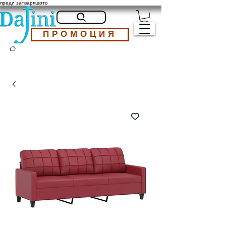
преди затварящото
ПРОМОЦИЯ