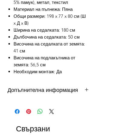
5% памук), метал, текстил
Материал на пълнежа: Пяна
Общи размери: 198 x 77 x 80 см (Ш
x Д x В)
Ширина на седалката: 180 см
Дълбочина на седалката: 50 см
Височина на седалката от земята:
41 см
Височина на подлакътника от
земята: 56,5 см
Необходим монтаж: Да
Допълнителна информация
от 3 до 10 работни дни - важи за
продукти налични в складовете на
DAFINI. Продукти на склад в България
се доставят от 3 до 5 работни дни,
Свързани
продукти на склад в чужбина до 10
работни дни. Виж още...