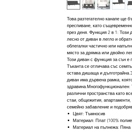
Това разтегателно канапе ще б
преспиване, като същевременно
през деня. Функция 2 в 1: Този
лесно от диван в легло и обра
облегалки частично или напълн
място за дрямка или двойно ле
Този диван с функция за сън е 
Тъканта се отличава със семпъ
остава дишаща и дълготрайна.З
диван има дървена рамка, коят
здравина.Многофункционален: Т
различни пространства като вс
стаи, общежития, апартаменти,
семейно забавление и подобряв
Цвят: Тъмносив
Материал: Плат (100% полие
Материал на пълнежа: Пяна