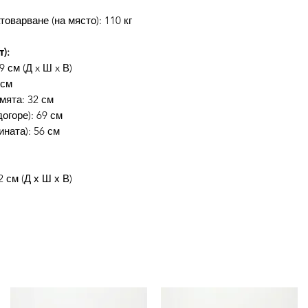
оварване (на място): 110 кг
):
9 см (Д x Ш x В)
 см
мята: 32 см
огоре): 69 см
ината): 56 см
 см (Д х Ш х В)