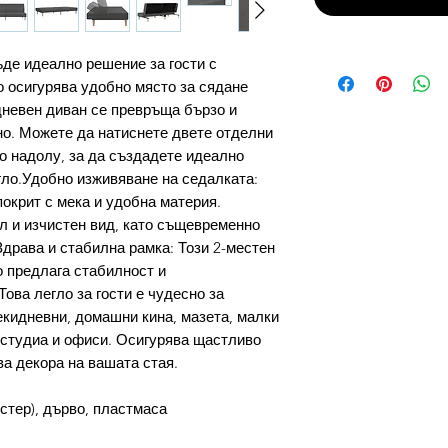
ъде идеално решение за гости с
 осигурява удобно място за сядане
 дневен диван се превръща бързо и
тно. Можете да натиснете двете отделни
о надолу, за да създадете идеално
гло.Удобно изживяване на седалката:
покрит с мека и удобна материя.
л и изчистен вид, като същевременно
драва и стабилна рамка: Този 2-местен
о предлага стабилност и
ова легло за гости е чудесно за
екидневни, домашни кина, мазета, малки
 студиа и офиси. Осигурява щастливо
а декора на вашата стая.
стер), дърво, пластмаса