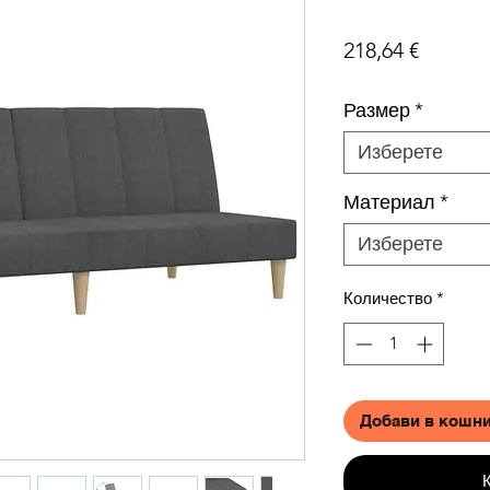
Цена
218,64 €
Размер
*
Изберете
Материал
*
Изберете
Количество
*
Добави в кошн