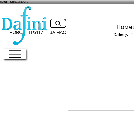
преди затварящото
Поме
НОВО
ГРУПИ
ЗА НАС
>
Dafini
П