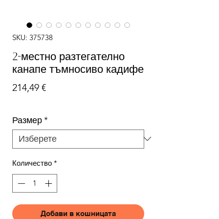
SKU: 375738
2-местно разтегателно
канапе тъмносиво кадифе
Цена
214,49 €
Размер
*
Количество
*
Добави в кошницата