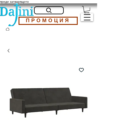
преди затварящото
ПРОМОЦИЯ