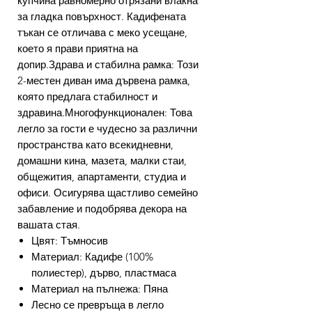
купчина равномерно отрязани влакна
за гладка повърхност. Кадифената
тъкан се отличава с меко усещане,
което я прави приятна на
допир.Здрава и стабилна рамка: Този
2-местен диван има дървена рамка,
която предлага стабилност и
здравина.Многофункционален: Това
легло за гости е чудесно за различни
пространства като всекидневни,
домашни кина, мазета, малки стаи,
общежития, апартаменти, студиа и
офиси. Осигурява щастливо семейно
забавление и подобрява декора на
вашата стая.
Цвят: Тъмносив
Материал: Кадифе (100%
полиестер), дърво, пластмаса
Материал на пълнежа: Пяна
Лесно се превръща в легло