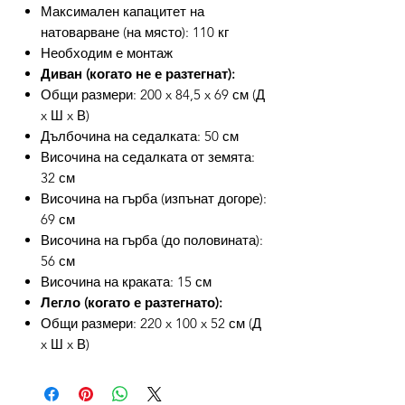
Максимален капацитет на
натоварване (на място): 110 кг
Необходим е монтаж
Диван (когато не е разтегнат):
Общи размери: 200 x 84,5 x 69 см (Д
x Ш x В)
Дълбочина на седалката: 50 см
Височина на седалката от земята:
32 см
Височина на гърба (изпънат догоре):
69 см
Височина на гърба (до половината):
56 см
Височина на краката: 15 см
Легло (когато е разтегнато):
Общи размери: 220 x 100 x 52 см (Д
x Ш x В)