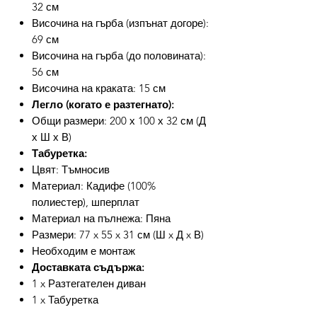
32 см
Височина на гърба (изпънат догоре):
69 см
Височина на гърба (до половината):
56 см
Височина на краката: 15 см
Легло (когато е разтегнато):
Общи размери: 200 х 100 х 32 см (Д
х Ш х В)
Табуретка:
Цвят: Тъмносив
Материал: Кадифе (100%
полиестер), шперплат
Материал на пълнежа: Пяна
Размери: 77 x 55 x 31 см (Ш x Д x В)
Необходим е монтаж
Доставката съдържа:
1 x Разтегателен диван
1 x Табуретка