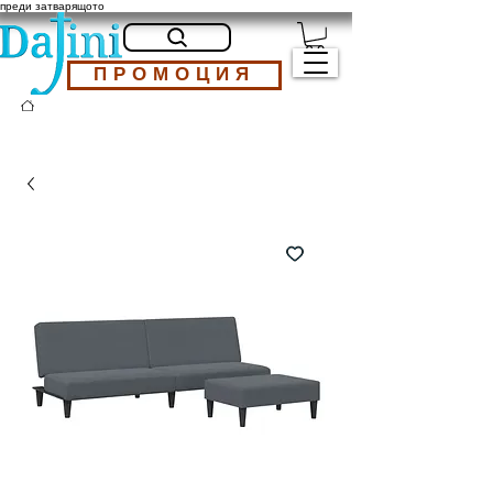
преди затварящото
ПРОМОЦИЯ