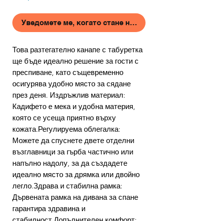
Уведомете ме, когато стане наличен
Това разтегателно канапе с табуретка
ще бъде идеално решение за гости с
преспиване, като същевременно
осигурява удобно място за сядане
през деня. Издръжлив материал:
Кадифето е мека и удобна материя,
която се усеща приятно върху
кожата.Регулируема облегалка:
Можете да спуснете двете отделни
възглавници за гърба частично или
напълно надолу, за да създадете
идеално място за дрямка или двойно
легло.Здрава и стабилна рамка:
Дървената рамка на дивана за спане
гарантира здравина и
стабилност.Допълнителен комфорт: