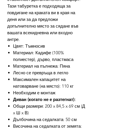
Тази табуретка е подходяща за
повдигане на краката ви в края на
деня или за да предложи
допълнително място за сядане във
вашата всекидневна или входно
антре.
Цвят: Тъмносив
Материал: Кадифе (100%
полиестер), дърво, пластмаса
Материал на пълнежа: Пяна
Лесно се превръща в легло
Максимален капацитет на
натоварване (на място): 110 кг
Необходим е монтаж
Диван (когато не е разтегнат):
Общи размери: 200 x 84,5 x 69 см (Д
x Ш x В)
Дълбочина на седалката: 50 см
Височина на седалката от земята: