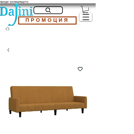
преди затварящото
ПРОМОЦИЯ