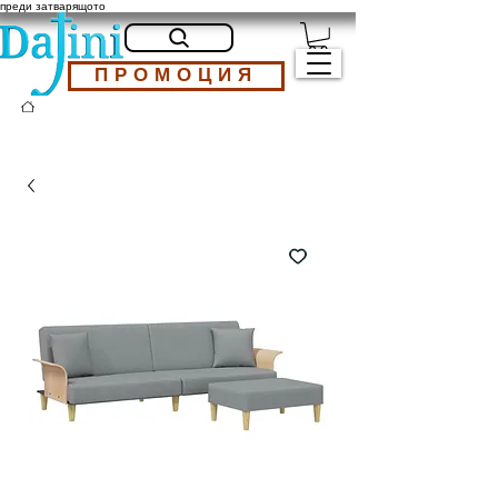
преди затварящото
ПРОМОЦИЯ