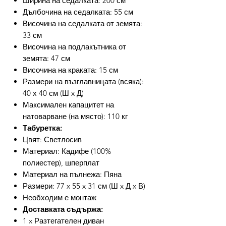
Ширина на седалката: 200 см
Дълбочина на седалката: 55 см
Височина на седалката от земята:
33 см
Височина на подлакътника от
земята: 47 см
Височина на краката: 15 см
Размери на възглавницата (всяка):
40 х 40 см (Ш x Д)
Максимален капацитет на
натоварване (на място): 110 кг
Табуретка:
Цвят: Светлосив
Материал: Кадифе (100%
полиестер), шперплат
Материал на пълнежа: Пяна
Размери: 77 x 55 x 31 см (Ш x Д x В)
Необходим е монтаж
Доставката съдържа:
1 x Разтегателен диван