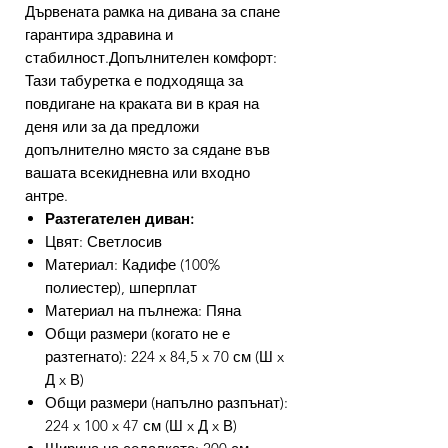
Дървената рамка на дивана за спане
гарантира здравина и
стабилност.Допълнителен комфорт:
Тази табуретка е подходяща за
повдигане на краката ви в края на
деня или за да предложи
допълнително място за сядане във
вашата всекидневна или входно
антре.
Разтегателен диван:
Цвят: Светлосив
Материал: Кадифе (100%
полиестер), шперплат
Материал на пълнежа: Пяна
Общи размери (когато не е
разтегнато): 224 x 84,5 x 70 см (Ш x
Д x В)
Общи размери (напълно разпънат):
224 x 100 x 47 см (Ш x Д x В)