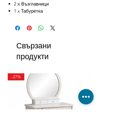
2 х Възглавници
1 x Табуретка
Свързани
продукти
-27%