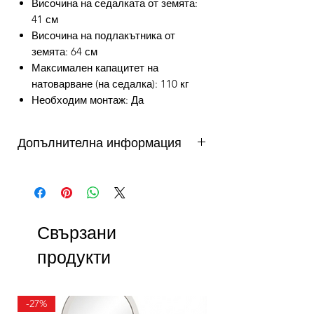
Височина на седалката от земята:
41 см
Височина на подлакътника от
земята: 64 см
Максимален капацитет на
натоварване (на седалка): 110 кг
Необходим монтаж: Да
Допълнителна информация
от 3 до 10 работни дни - важи за
продукти налични в складовете на
DAFINI. Продукти на склад в България
се доставят от 3 до 5 работни дни,
Свързани
продукти на склад в чужбина до 10
работни дни. Виж още...
продукти
Как можете да се възползвате от
безпалатна доставка?
УСЛОВИЕ ЗА ПРОМОКОД FREE1
-27%
Безплатната доставка е валидна само