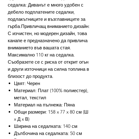
седалка: Диванът е много удобен с
дебело подплатените седалки,
подлакътниците и възглавниците за
гърба.Привличащ вниманието дизайн:
С изчистен, но модерен дизайн, това
канапе е предназначено да привлича
вниманието във вашата стая.
Максимално 110 кг на седалка.
Съобразете се с риска от открит огън
и други източници на силна топлина в
близост до продукта.
Цвят: Черен
Материал: Плат (100% полиестер),
метал, текстил
Материал на пълнежа: Пяна
Общи размери: 158 x 77 x 80 см (Ш
x Д x В)
Ширина на седалката: 140 см
Дълбочина на седалката: 50 см