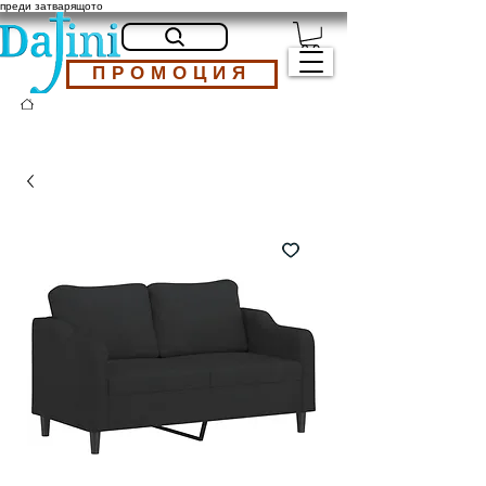
преди затварящото
ПРОМОЦИЯ