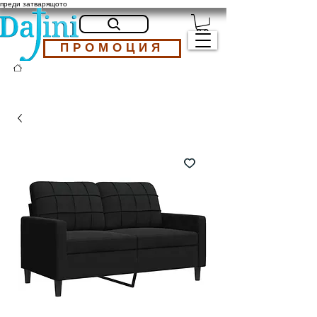
преди затварящото
ПРОМОЦИЯ