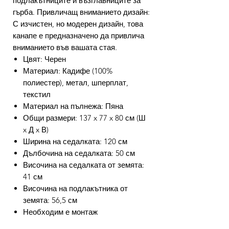
подлакътниците и възглавниците за
гърба. Привличащ вниманието дизайн:
С изчистен, но модерен дизайн, това
канапе е предназначено да привлича
вниманието във вашата стая.
Цвят: Черен
Материал: Кадифе (100%
полиестер), метал, шперплат,
текстил
Материал на пълнежа: Пяна
Общи размери: 137 x 77 x 80 см (Ш
x Д x В)
Ширина на седалката: 120 см
Дълбочина на седалката: 50 см
Височина на седалката от земята:
41 см
Височина на подлакътника от
земята: 56,5 см
Необходим е монтаж