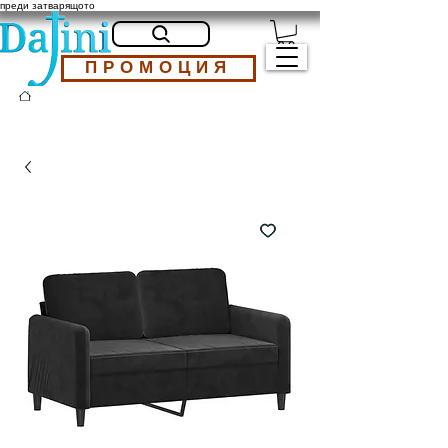
преди затварящото
ПРОМОЦИЯ