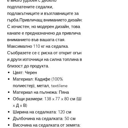
е много удобен с дебело
подплатените седалки,
подлакътниците и възглавниците за
гърба.Привличащ вниманието дизайн:
С изчистен, но модерен дизайн, това
канапе е предназначено да привлича
вниманието във вашата стая.
Максимално 110 кг на седалка.
Съобразете се с риска от открит огън
и други източници на силна топлина в
близост до продукта.
Цвят: Черен
Материал: Кадифе (100%
полиестер), метал, textilene
Материал на пълнежа: Пяна
Общи размери: 138 x 77 x 80 см (Ш
x Д x В)
Ширина на седалката: 120 см
Дълбочина на седалката: 50 см
Височина на седалката от земята: