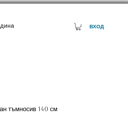
адина
ВХОД
ан тъмносив 140 см