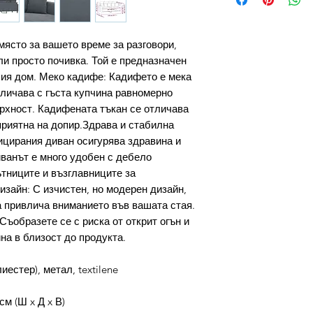
място за вашето време за разговори,
ли просто почивка. Той е предназначен
ия дом. Меко кадифе: Кадифето е мека
тличава с гъста купчина равномерно
ърхност. Кадифената тъкан се отличава
приятна на допир.Здрава и стабилна
ицирания диван осигурява здравина и
ванът е много удобен с дебело
тниците и възглавниците за
зайн: С изчистен, но модерен дизайн,
а привлича вниманието във вашата стая.
Съобразете се с риска от открит огън и
на в близост до продукта.
естер), метал, textilene
см (Ш x Д x В)