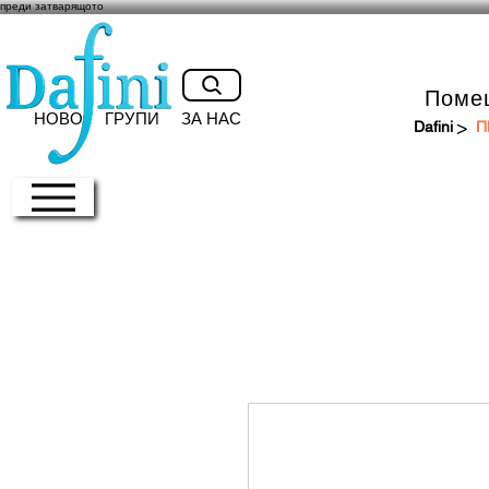
преди затварящото
Поме
НОВО
ГРУПИ
ЗА НАС
>
Dafini
П