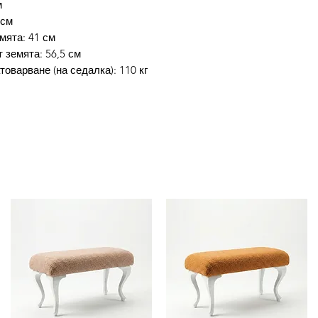
м
 см
мята: 41 см
 земята: 56,5 см
оварване (на седалка): 110 кг