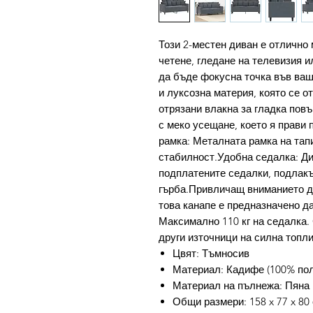
Този 2-местен диван е отлично 
четене, гледане на телевизия и
да бъде фокусна точка във ваш
и луксозна материя, която се о
отрязани влакна за гладка пов
с меко усещане, което я прави 
рамка: Металната рамка на тап
стабилност.Удобна седалка: Ди
подплатените седалки, подлакъ
гърба.Привличащ вниманието ди
това канапе е предназначено д
Максимално 110 кг на седалка. 
други източници на силна топли
Цвят: Тъмносив
Материал: Кадифе (100% поли
Материал на пълнежа: Пяна
Общи размери: 158 x 77 x 80 