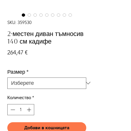
SKU: 359530
2-местен диван тъмносив
140 см кадифе
Цена
264,47 €
Размер
*
Количество
*
Добави в кошницата