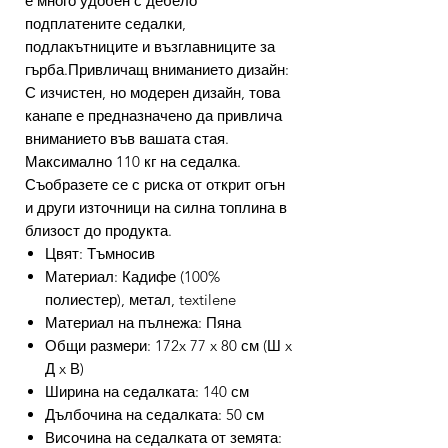
е много удобен с дебело
подплатените седалки,
подлакътниците и възглавниците за
гърба.Привличащ вниманието дизайн:
С изчистен, но модерен дизайн, това
канапе е предназначено да привлича
вниманието във вашата стая.
Максимално 110 кг на седалка.
Съобразете се с риска от открит огън
и други източници на силна топлина в
близост до продукта.
Цвят: Тъмносив
Материал: Кадифе (100%
полиестер), метал, textilene
Материал на пълнежа: Пяна
Общи размери: 172x 77 x 80 см (Ш x
Д x В)
Ширина на седалката: 140 см
Дълбочина на седалката: 50 см
Височина на седалката от земята: