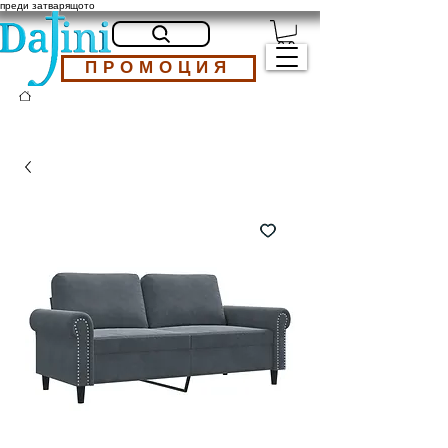
преди затварящото
ПРОМОЦИЯ