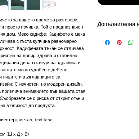
място за вашето време за разговори,
Допълнителна 
ли просто почивка. Той е предназначен
ия дом. Меко кадифе: Кадифето е мека
от 3 до 10 работни
тличава с гъста купчина равномерно
налични в складове
ърхност. Кадифената тъкан се отличава
склад в България с
приятна на допир.Здрава и стабилна
дни, продукти на с
ицирания диван осигурява здравина и
дни. Виж още...
ванът е много удобен с дебело
Как можете да се 
тниците и възглавниците за
доставка?
УСЛОВИЕ ЗА ПРО
зайн: С изчистен, но модерен дизайн,
Безплатната доста
а привлича вниманието във вашата стая.
плащане с Кредидн
Съобразете се с риска от открит огън и
превод.
на в близост до продукта.
Как да използвам 
1. Копирай кода з
естер), метал, textilene
2. Избери желаните
количка.
см (Ш x Д x В)
3. На страница Кол