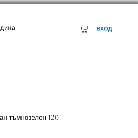
адина
ВХОД
ван тъмнозелен 120