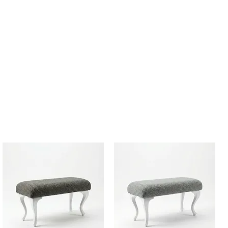
од) постави или въведи валиден
риложи за активация на
 поръчка за да преминеш към
ъчката.
лиден при покупки с Наложен
е за сметка на клиента.
право на преглед преди да
. В случай на дефект се прави
требителя и куриерска фирма и
бителя се възстановява.