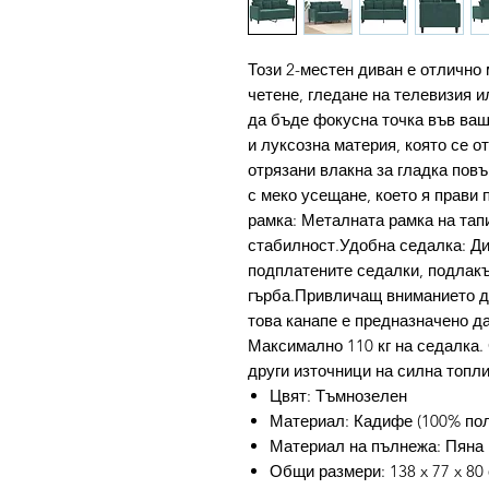
Този 2-местен диван е отлично 
четене, гледане на телевизия и
да бъде фокусна точка във ваш
и луксозна материя, която се о
отрязани влакна за гладка пов
с меко усещане, което я прави 
рамка: Металната рамка на тап
стабилност.Удобна седалка: Ди
подплатените седалки, подлакъ
гърба.Привличащ вниманието ди
това канапе е предназначено д
Максимално 110 кг на седалка. 
други източници на силна топли
Цвят: Тъмнозелен
Материал: Кадифе (100% поли
Материал на пълнежа: Пяна
Общи размери: 138 x 77 x 80 