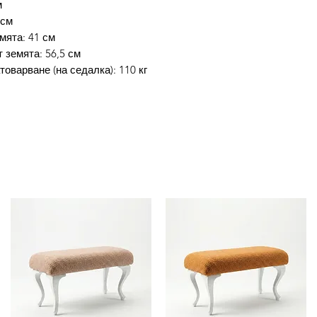
м
(Въведете промо к
 см
код.
мята: 41 см
4. Избери бутон П
 земята: 56,5 см
отстъпката.
оварване (на седалка): 110 кг
5. Избери начин на
Завършване на пор
Промокода не е ва
платеж!Доставката 
Потребителят има 
заплати стоката си
протокол между по
стоката към потре