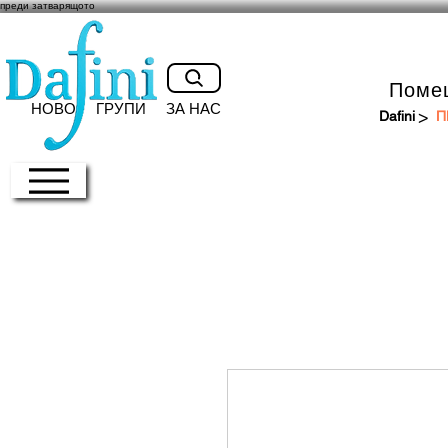
преди затварящото
Поме
НОВО
ГРУПИ
ЗА НАС
>
Dafini
П