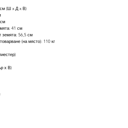
(Въведете промо к
см (Ш x Д x В)
код.
м
4. Избери бутон П
 см
отстъпката.
мята: 41 см
5. Избери начин на
 земята: 56,5 см
Завършване на пор
оварване (на място): 110 кг
Промокода не е ва
лиестер)
платеж!Доставката 
р х В)
Потребителят има 
заплати стоката си
протокол между по
стоката към потре
и