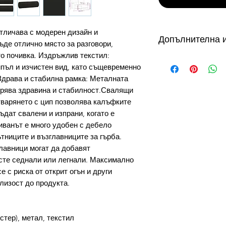
отличава с модерен дизайн и
Допълнителна 
ъде отлично място за разговори,
то почивка. Издръжлив текстил:
от 3 до 10 работни
пъл и изчистен вид, като същевременно
налични в складове
Здрава и стабилна рамка: Металната
склад в България с
урява здравина и стабилност.Свалящи
дни, продукти на с
тварянето с цип позволява калъфките
дни. Виж още...
ъдат свалени и изпрани, когато е
Как можете да се 
ванът е много удобен с дебело
доставка?
УСЛОВИЕ ЗА ПРО
тниците и възглавниците за гърба.
Безплатната доста
лавници могат да добавят
плащане с Кредидн
сте седнали или легнали. Максимално
превод.
е с риска от открит огън и други
Как да използвам 
лизост до продукта.
1. Копирай кода з
2. Избери желаните
количка.
тер), метал, текстил
3. На страница Кол