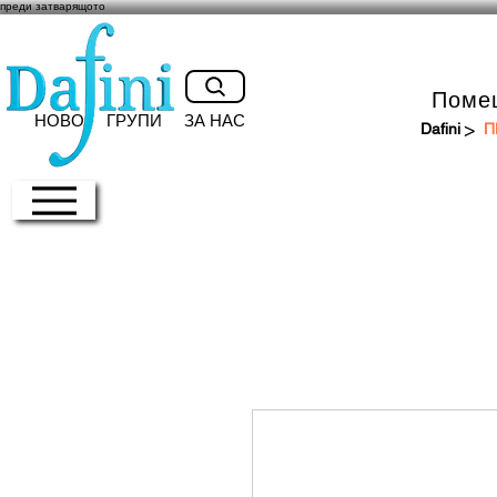
преди затварящото
Поме
НОВО
ГРУПИ
ЗА НАС
>
Dafini
П