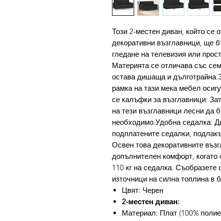
Този 2-местен диван, който се 
декоративни възглавници, ще б
гледане на телевизия или прос
Материята се отличава със сем
остава дишаща и дълготрайна.
рамка на тази мека мебел осиг
се калъфки за възглавници: За
на тези възглавници лесни да б
необходимо.Удобна седалка: Ди
подплатените седалки, подлакъ
Освен това декоративните възг
допълнителен комфорт, когато 
110 кг на седалка. Съобразете с
източници на силна топлина в б
Цвят: Черен
2-местен диван:
Материал: Плат (100% полиес