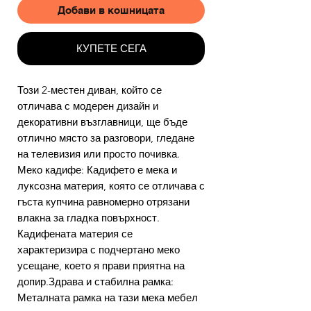
Добави в кошницата
КУПЕТЕ СЕГА
Този 2-местен диван, който се
отличава с модерен дизайн и
декоративни възглавници, ще бъде
отлично място за разговори, гледане
на телевизия или просто почивка.
Меко кадифе: Кадифето е мека и
луксозна материя, която се отличава с
гъста купчина равномерно отрязани
влакна за гладка повърхност.
Кадифената материя се
характеризира с подчертано меко
усещане, което я прави приятна на
допир.Здрава и стабилна рамка:
Металната рамка на тази мека мебел