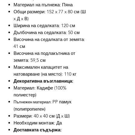
Материал на пълнежа: Пяна
Общи размери: 152 x 77 x 80 см (Ш
x Д x В)
Ширина на седалката: 120 см
Дълбочина на седалката: 50 см
Височина на седалката от земята:
41 см
Височина на подлакътника от
земята: 59,5 см
Максимален капацитет на
натоварване (на място): 110 кг
Декоративна възглавница:
Материал: Кадифе (100%
полиестер)
PP памук
Пълнежен материал:
(полипропилен)
Размери: 40 x 40 см (Д x Ш)
Необходим монтаж: Да
Доставката съдържа: