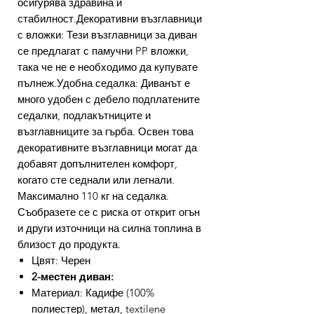
осигурява здравина и
стабилност.Декоративни възглавници
с вложки: Тези възглавници за диван
се предлагат с памучни PP вложки,
така че не е необходимо да купувате
пълнеж.Удобна седалка: Диванът е
много удобен с дебело подплатените
седалки, подлакътниците и
възглавниците за гърба. Освен това
декоративните възглавници могат да
добавят допълнителен комфорт,
когато сте седнали или легнали.
Максимално 110 кг на седалка.
Съобразете се с риска от открит огън
и други източници на силна топлина в
близост до продукта.
Цвят: Черен
2-местен диван:
Материал: Кадифе (100%
полиестер), метал, textilene