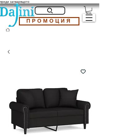
преди затварящото
ПРОМОЦИЯ