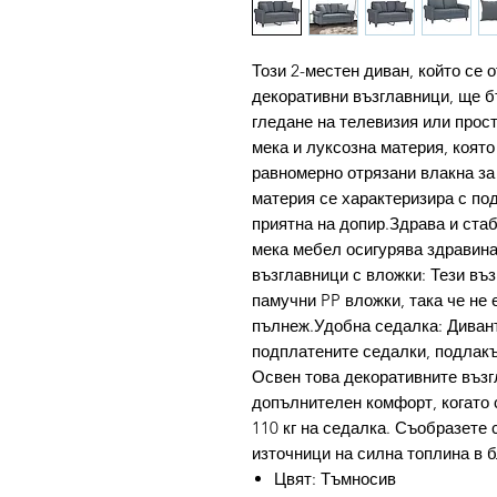
Този 2-местен диван, който се 
декоративни възглавници, ще б
гледане на телевизия или прос
мека и луксозна материя, която
равномерно отрязани влакна за
материя се характеризира с по
приятна на допир.Здрава и ста
мека мебел осигурява здравина
възглавници с вложки: Тези въз
памучни PP вложки, така че не
пълнеж.Удобна седалка: Диванъ
подплатените седалки, подлакъ
Освен това декоративните възг
допълнителен комфорт, когато 
110 кг на седалка. Съобразете с
източници на силна топлина в б
Цвят: Тъмносив