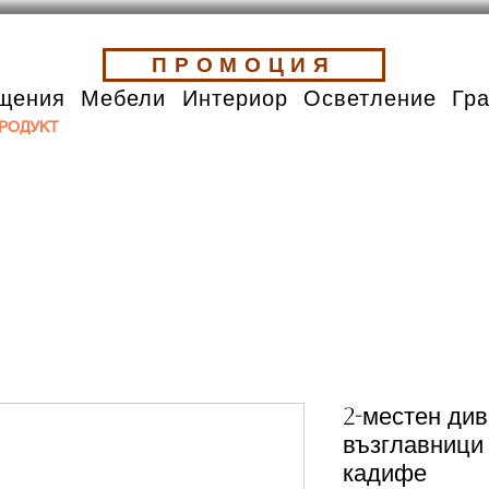
ПРОМОЦИЯ
щения
Мебели
Интериор
Осветление
Гр
РОДУКТ
2-местен див
възглавници
кадифе