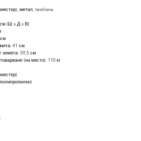
естер), метал, textilene
см (Ш x Д x В)
м
 см
мята: 41 см
 земята: 59,5 см
оварване (на място): 110 кг
иестер)
(полипропилен)
и