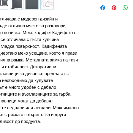
отличава с модерен дизайн и
ъде отлично място за разговори,
то почивка. Меко кадифе: Кадифето е
 се отличава с гъста купчина
 гладка повърхност. Кадифената
дчертано меко усещане, което я прави
билна рамка: Металната рамка на тази
 и стабилност.Декоративни
главници за диван се предлагат с
 е необходимо да купувате
т е много удобен с дебело
тниците и възглавниците за гърба.
лавници могат да добавят
сте седнали или легнали. Максимално
е с риска от открит огън и други
лизост до продукта.