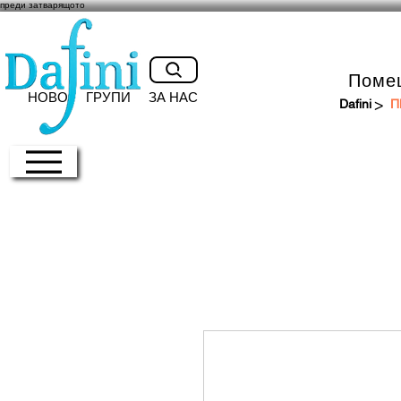
преди затварящото
Поме
НОВО
ГРУПИ
ЗА НАС
>
Dafini
П