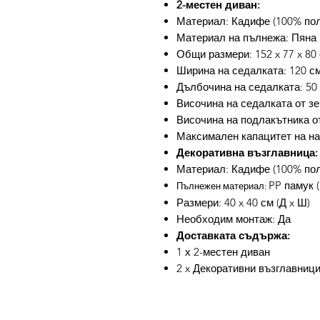
2-местен диван:
Материал: Кадифе (100% поли
Материал на пълнежа: Пяна
Общи размери: 152 x 77 x 80 
Ширина на седалката: 120 с
Дълбочина на седалката: 50
Височина на седалката от зе
Височина на подлакътника от
Максимален капацитет на нат
Декоративна възглавница:
Материал: Кадифе (100% пол
PP памук 
Пълнежен материал:
Размери: 40 x 40 см (Д x Ш)
Необходим монтаж: Да
Доставката съдържа:
1 х 2-местен диван
2 x Декоративни възглавниц