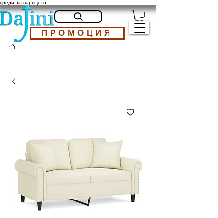
преди затварящото
ПРОМОЦИЯ