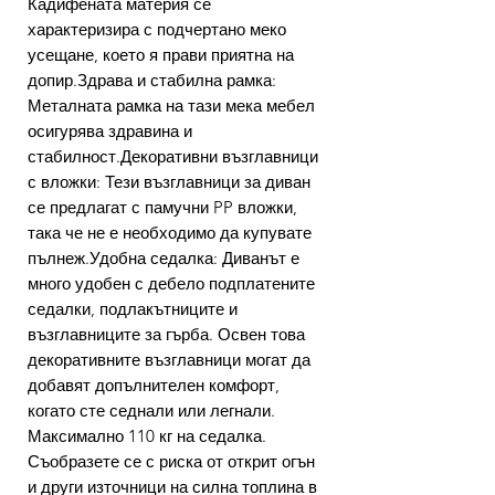
Кадифената материя се
характеризира с подчертано меко
усещане, което я прави приятна на
допир.Здрава и стабилна рамка:
Металната рамка на тази мека мебел
осигурява здравина и
стабилност.Декоративни възглавници
с вложки: Тези възглавници за диван
се предлагат с памучни PP вложки,
така че не е необходимо да купувате
пълнеж.Удобна седалка: Диванът е
много удобен с дебело подплатените
седалки, подлакътниците и
възглавниците за гърба. Освен това
декоративните възглавници могат да
добавят допълнителен комфорт,
когато сте седнали или легнали.
Максимално 110 кг на седалка.
Съобразете се с риска от открит огън
и други източници на силна топлина в