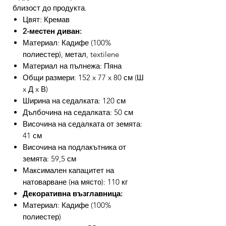
близост до продукта.
Цвят: Кремав
2-местен диван:
Материал: Кадифе (100%
полиестер), метал, textilene
Материал на пълнежа: Пяна
Общи размери: 152 x 77 x 80 см (Ш
x Д x В)
Ширина на седалката: 120 см
Дълбочина на седалката: 50 см
Височина на седалката от земята:
41 см
Височина на подлакътника от
земята: 59,5 см
Максимален капацитет на
натоварване (на място): 110 кг
Декоративна възглавница:
Материал: Кадифе (100%
полиестер)