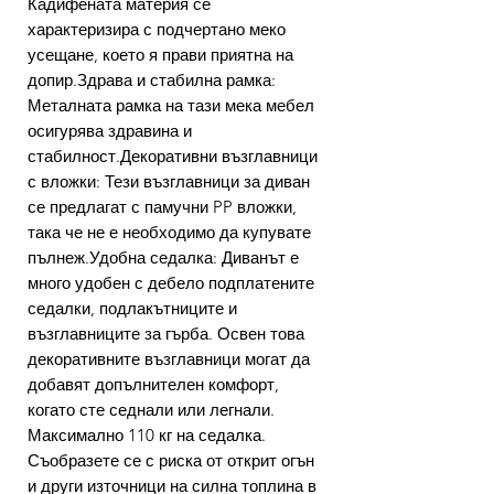
Кадифената материя се
характеризира с подчертано меко
усещане, което я прави приятна на
допир.Здрава и стабилна рамка:
Металната рамка на тази мека мебел
осигурява здравина и
стабилност.Декоративни възглавници
с вложки: Тези възглавници за диван
се предлагат с памучни PP вложки,
така че не е необходимо да купувате
пълнеж.Удобна седалка: Диванът е
много удобен с дебело подплатените
седалки, подлакътниците и
възглавниците за гърба. Освен това
декоративните възглавници могат да
добавят допълнителен комфорт,
когато сте седнали или легнали.
Максимално 110 кг на седалка.
Съобразете се с риска от открит огън
и други източници на силна топлина в