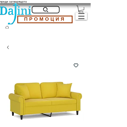
преди затварящото
ПРОМОЦИЯ