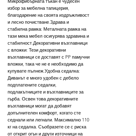
Микрофибърната тъкан е чудесен
избор за мебелна тапицерия,
благодарение на своята издръжливост
и лесно почистване.Здрава и
стабилна рамка: Металната рамка на
тази мека мебел осигурява здравина и
стабилност.Декоративни възглавници
с вложки: Тези декоративни
възглавници се доставят с PP памучни
вложки, така че не е необходимо да
купувате пълнеж.Удобна седалка:
Диванът е много удобен с дебело
подплатените седалки,
подлакътниците и възглавниците за
гърба. Освен това декоративните
възглавници могат да добавят
допълнителен комфорт, когато сте
седнали или легнали. Максимално 110
кг на седалка. Съобразете се с риска
от открит огън и други източници на