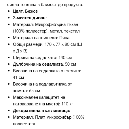
силна топлина в близост до продукта.
Цвят: Бежов
2-местен диван:
Материал: Микрофибърна тъкан
(100% полиестер), метал, текстил
Материал на пълнежа: Пяна
Общи размери: 170 x 77 x 80 см (Ш
x Д x В)
Ширина на седалката: 140 см
Дълбочина на седалката: 50 см
Височина на седалката от земята:
41 см
Височина на подлакътника от
земята: 65 см
Максимален капацитет на
натоварване (на място): 110 кг
Декоративна възглавница:
Материал: Плат микрофибър (100%
полиестер)