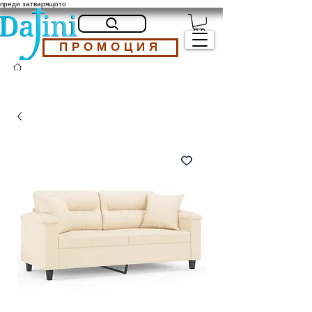
преди затварящото
ПРОМОЦИЯ