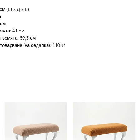
отстъпката.
5. Избери начин на
см (Ш x Д x В)
Завършване на пор
м
 см
Промокода не е ва
мята: 41 см
платеж!Доставката 
 земята: 59,5 см
оварване (на седалка): 110 кг
Потребителят има 
заплати стоката си
протокол между по
стоката към потре