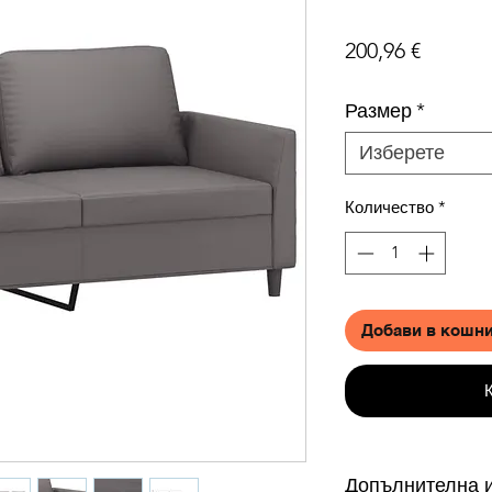
Цена
200,96 €
Размер
*
Изберете
Количество
*
Добави в кошн
Допълнителна 