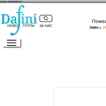
преди затварящото
Поме
НОВО
ГРУПИ
ЗА НАС
>
Dafini
П