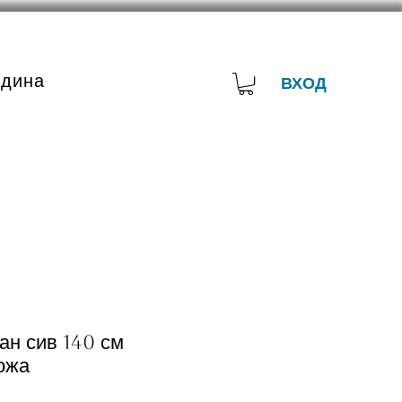
адина
ВХОД
ан сив 140 см
ожа