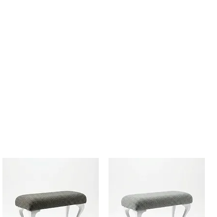
 поръчка за да преминеш към
ъчката.
лиден при покупки с Наложен
е за сметка на клиента.
право на преглед преди да
. В случай на дефект се прави
требителя и куриерска фирма и
бителя се възстановява.