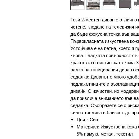
Този 2-местен диван е отлично 
четене, гледане на телевизия и
да бъде фокусна точка във ваш
Първокласната изкуствена кож
Устойчива е на петна, което я 
кърпа. Гладката повърхност съ
красотата на истинската кожа.
рамка на тапицирания диван ос
седалка: Диванът е много удоб
подлакътниците и възглавници
дизайн: С изчистен, но модерен
да привлича вниманието във ва
седалка. Съобразете се с риска
силна топлина в близост до про
Цвят: Сив
Материал: Изкуствена кожа 
5% памук), метал, текстил