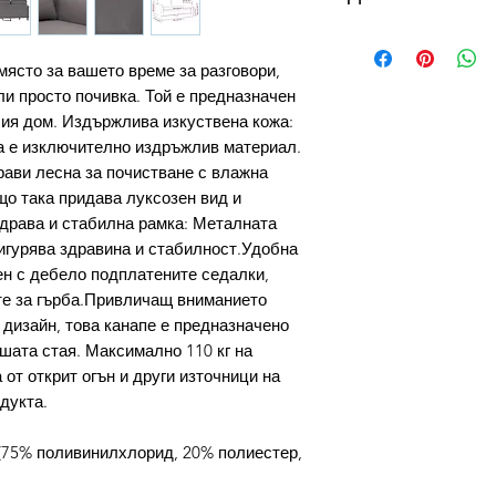
от 3 до 10 работни
налични в складове
място за вашето време за разговори,
склад в България с
ли просто почивка. Той е предназначен
дни, продукти на с
ия дом. Издържлива изкуствена кожа:
дни. Виж още...
а е изключително издръжлив материал.
Как можете да се 
прави лесна за почистване с влажна
доставка?
що така придава луксозен вид и
УСЛОВИЕ ЗА ПРО
Здрава и стабилна рамка: Металната
Безплатната доста
игурява здравина и стабилност.Удобна
плащане с Кредидн
ен с дебело подплатените седалки,
превод.
те за гърба.Привличащ вниманието
Как да използвам 
 дизайн, това канапе е предназначено
1. Копирай кода з
шата стая. Максимално 110 кг на
2. Избери желаните
 от открит огън и други източници на
количка.
3. На страница Кол
дукта.
(Въведете промо к
код.
(75% поливинилхлорид, 20% полиестер,
4. Избери бутон П