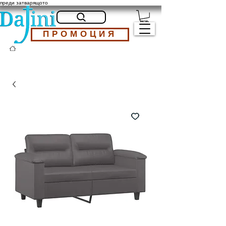
преди затварящото
ПРОМОЦИЯ