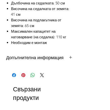
Дълбочина на седалката: 50 см
Височина на седалката от земята:
41 см
Височина на подлакътника от
земята: 65 см
Максимален капацитет на
натоварване (на седалка): 110 кг
Необходим е монтаж
Допълнителна информация
от 3 до 10 работни дни - важи за
продукти налични в складовете на
DAFINI. Продукти на склад в България
се доставят от 3 до 5 работни дни,
Свързани
продукти на склад в чужбина до 10
работни дни. Виж още...
продукти
Как можете да се възползвате от
безпалатна доставка?