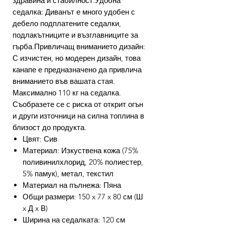
здравина и стабилност.Удобна
седалка: Диванът е много удобен с
дебело подплатените седалки,
подлакътниците и възглавниците за
гърба.Привличащ вниманието дизайн:
С изчистен, но модерен дизайн, това
канапе е предназначено да привлича
вниманието във вашата стая.
Максимално 110 кг на седалка.
Съобразете се с риска от открит огън
и други източници на силна топлина в
близост до продукта.
Цвят: Сив
Материал: Изкуствена кожа (75%
поливинилхлорид, 20% полиестер,
5% памук), метал, текстил
Материал на пълнежа: Пяна
Общи размери: 150 x 77 x 80 см (Ш
x Д x В)
Ширина на седалката: 120 см