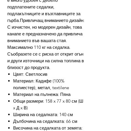
е много удобен с дебело
подплатените седалки,
подлакътниците и възглавниците за
гърба.Привличащ вниманието дизайн:
С изчистен, но модерен дизайн, това
канапе е предназначено да привлича
вниманието във вашата стая.
Максимално 110 кг на седалка.
Съобразете се с риска от открит огън
и други източници на силна топлина в
близост до продукта.
Цвят: Светлосив
Материал: Кадифе (100%
полиестер), метал, textilene
Материал на пълнежа: Пяна
Общи размери: 158 x 77 x 80 см (Ш
x Д x В)
Ширина на седалката: 140 см
Дълбочина на седалката: 66 см
Височина на седалката от земята: