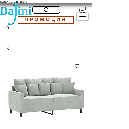
преди затварящото
ПРОМОЦИЯ